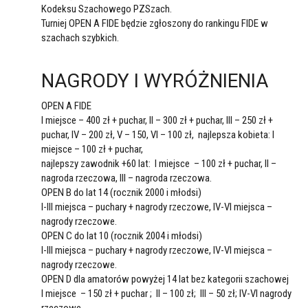
Kodeksu Szachowego PZSzach.
Turniej OPEN A FIDE będzie zgłoszony do rankingu FIDE w
szachach szybkich.
NAGRODY I WYRÓŻNIENIA
OPEN A FIDE
I miejsce – 400 zł + puchar, II – 300 zł + puchar, III – 250 zł +
puchar, IV – 200 zł, V – 150, VI – 100 zł, najlepsza kobieta: I
miejsce – 100 zł + puchar,
najlepszy zawodnik +60 lat: I miejsce – 100 zł + puchar, II –
nagroda rzeczowa, III – nagroda rzeczowa.
OPEN B do lat 14 (rocznik 2000 i młodsi)
I-III miejsca – puchary + nagrody rzeczowe, IV-VI miejsca –
nagrody rzeczowe.
OPEN C do lat 10 (rocznik 2004 i młodsi)
I-III miejsca – puchary + nagrody rzeczowe, IV-VI miejsca –
nagrody rzeczowe.
OPEN D dla amatorów powyżej 14 lat bez kategorii szachowej
I miejsce – 150 zł + puchar ; II – 100 zł; III – 50 zł; IV-VI nagrody