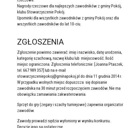
rzeczowe.
Nagrody rzeczowe dla najlepszych zawodników z gminy Pokój,
klubu Stowarzyszenie Pokój.
Upominki dla wszystkich zawodników z gminy Pokój oraz dla
wszystkich zawodników do lat 10-ciu.
ZGŁOSZENIA
Zgłoszenie powinno zawierać: imię i nazwisko, datę urodzenia,
kategorię szachową, nazwę klubu lub miejscowość. Ilość
miejsc ograniczona. Zgłoszenia telefonicznie: [Joanna Ptaszek,
tel. 667 989 357] lub na e-mail
stowarzyszeniepokoj@gminapokoj.pl do dnia 11 grudnia 2014 r.
W przypadku wolnych miejsc dopuszcza się dopisanie
zawodnika na 30 minut przed rozpoczęciem zawodów. Nie ma
obowiązku zamawiania zakwaterowania.
Sprzęt do gry (zegary i szachy turniejowe) zapewnia organizator
zawodów.
Zawody prowadzi sędzia wyłoniony w wyniku konkursu.
Decyzje jego są ostateczne.