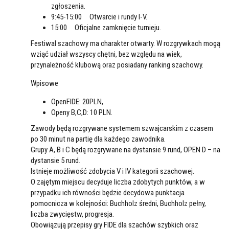
zgłoszenia.
9:45-15:00 Otwarcie i rundy I-V.
15:00 Oficjalne zamknięcie turnieju.
Festiwal szachowy ma charakter otwarty. W rozgrywkach mogą
wziąć udział wszyscy chętni, bez względu na wiek,
przynależność klubową oraz posiadany ranking szachowy.
Wpisowe
OpenFIDE: 20PLN,
Openy B,C,D: 10 PLN.
Zawody będą rozgrywane systemem szwajcarskim z czasem
po 30 minut na partię dla każdego zawodnika.
Grupy A, B i C będą rozgrywane na dystansie 9 rund, OPEN D – na
dystansie 5 rund.
Istnieje możliwość zdobycia V i IV kategorii szachowej.
O zajętym miejscu decyduje liczba zdobytych punktów, a w
przypadku ich równości będzie decydowa punktacja
pomocnicza w kolejności: Buchholz średni, Buchholz pełny,
liczba zwycięstw, progresja.
Obowiązują przepisy gry FIDE dla szachów szybkich oraz