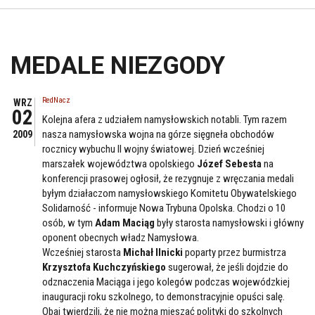
MEDALE NIEZGODY
RedNacz
WRZ
02
Kolejna afera z udziałem namysłowskich notabli. Tym razem
nasza namysłowska wojna na górze sięgneła obchodów
2009
rocznicy wybuchu II wojny światowej. Dzień wcześniej
marszałek województwa opolskiego
Józef Sebesta
na
konferencji prasowej ogłosił, że rezygnuje z wręczania medali
byłym działaczom namysłowskiego Komitetu Obywatelskiego
Solidarność - informuje Nowa Trybuna Opolska. Chodzi o 10
osób, w tym
Adam Maciąg
były starosta namysłowski i główny
oponent obecnych władz Namysłowa.
Wcześniej starosta
Michał Ilnicki
poparty przez burmistrza
Krzysztofa Kuchczyńskiego
sugerował, że jeśli dojdzie do
odznaczenia Maciąga i jego kolegów podczas wojewódzkiej
inauguracji roku szkolnego, to demonstracyjnie opuści salę.
Obaj twierdzili, że nie można mieszać polityki do szkolnych