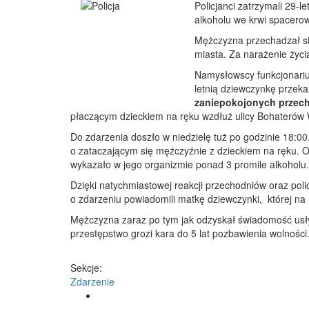
Policjanci zatrzymali 29
alkoholu we krwi spacero
Mężczyzna przechadzał s
miasta. Za narażenie życi
Namysłowscy funkcjonarius
letnią dziewczynkę przeka
zaniepokojonych przec
płaczącym dzieckiem na ręku wzdłuż ulicy Bohateró
Do zdarzenia doszło w niedzielę tuż po godzinie 18:0
o zataczającym się mężczyźnie z dzieckiem na ręku. 
wykazało w jego organizmie ponad 3 promile alkoholu.
Dzięki natychmiastowej reakcji przechodniów oraz poli
o zdarzeniu powiadomili matkę dziewczynki, której na
Mężczyzna zaraz po tym jak odzyskał świadomość usłys
przestępstwo grozi kara do 5 lat pozbawienia wolnośc
Sekcje:
Zdarzenie