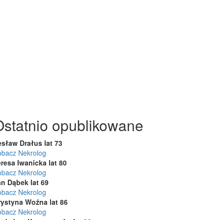
Ostatnio opublikowane
esław Drałus lat 73
obacz Nekrolog
resa Iwanicka lat 80
obacz Nekrolog
an Dąbek lat 69
obacz Nekrolog
rystyna Woźna lat 86
obacz Nekrolog