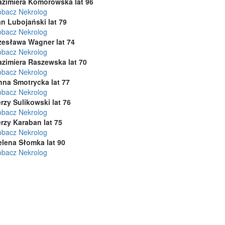
azimiera Komorowska lat 96
obacz Nekrolog
n Lubojański lat 79
obacz Nekrolog
zesława Wagner lat 74
obacz Nekrolog
azimiera Raszewska lat 70
obacz Nekrolog
nna Smotrycka lat 77
obacz Nekrolog
rzy Sulikowski lat 76
obacz Nekrolog
rzy Karaban lat 75
obacz Nekrolog
elena Słomka lat 90
obacz Nekrolog