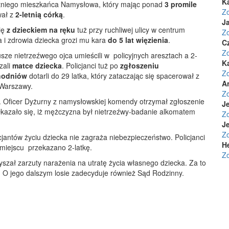
K
-letniego mieszkańca Namysłowa, który mając ponad
3 promile
Z
wał z
2-letnią córką
.
Ja
ię
z dzieckiem na ręku
tuż przy ruchliwej ulicy w centrum
Z
a i zdrowia dziecka grozi mu kara
do 5 lat więzienia
.
C
Z
ze nietrzeźwego ojca umieścili w policyjnych aresztach a 2-
K
zali
matce dziecka
. Policjanci tuż po
zgłoszeniu
Z
hodniów
dotarli do 29 latka, który zataczając się spacerował z
A
w Warszawy.
Z
0. Oficer Dyżurny z namysłowskiej komendy otrzymał zgłoszenie
Je
Okazało się, iż mężczyzna był nietrzeźwy-badanie alkomatem
Z
Je
Z
cjantów życiu dziecka nie zagraża niebezpieczeństwo. Policjanci
H
 miejscu przekazano 2-latkę.
Z
zał zarzuty narażenia na utratę życia własnego dziecka. Za to
i. O jego dalszym losie zadecyduje również Sąd Rodzinny.