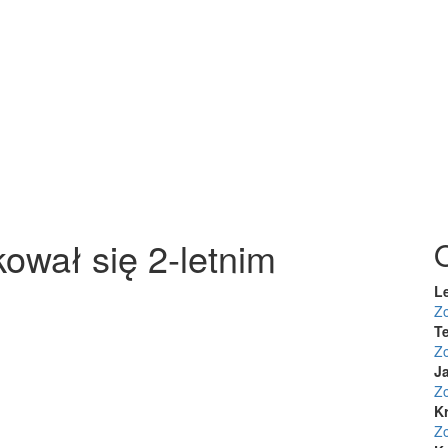
kował się 2-letnim
L
Z
Te
Z
J
Z
K
Z