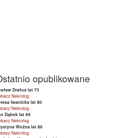
Ostatnio opublikowane
esław Drałus lat 73
obacz Nekrolog
resa Iwanicka lat 80
obacz Nekrolog
an Dąbek lat 69
obacz Nekrolog
rystyna Woźna lat 86
obacz Nekrolog