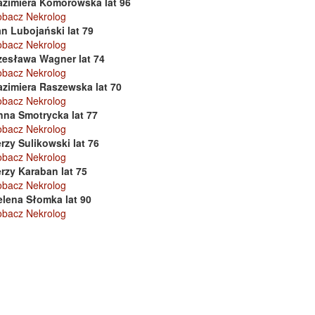
azimiera Komorowska lat 96
obacz Nekrolog
n Lubojański lat 79
obacz Nekrolog
zesława Wagner lat 74
obacz Nekrolog
azimiera Raszewska lat 70
obacz Nekrolog
nna Smotrycka lat 77
obacz Nekrolog
rzy Sulikowski lat 76
obacz Nekrolog
rzy Karaban lat 75
obacz Nekrolog
elena Słomka lat 90
obacz Nekrolog