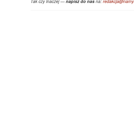
Tak czy inaczej —
napisz do nas
na:
redakcja@namys