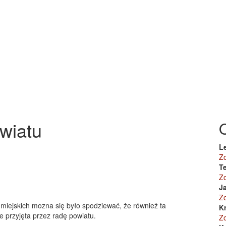
wiatu
L
Z
Te
Z
J
Z
miejskich mozna się było spodziewać, że również ta
K
 przyjęta przez radę powiatu.
Z