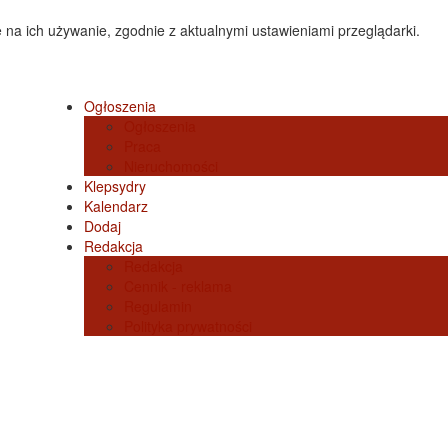
 na ich używanie, zgodnie z aktualnymi ustawieniami przeglądarki.
Ogłoszenia
Ogłoszenia
Praca
Nieruchomości
Klepsydry
Kalendarz
Dodaj
Redakcja
Redakcja
Cennik - reklama
Regulamin
Polityka prywatności