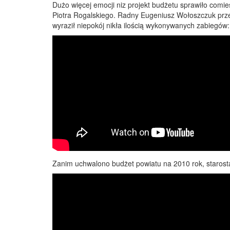
Dużo więcej emocji niz projekt budżetu sprawiło comie
Piotra Rogalskiego. Radny Eugeniusz Wołoszczuk prze
wyraził niepokój nikła ilością wykonywanych zabiegów:
Zanim uchwalono budżet powiatu na 2010 rok, starosta 