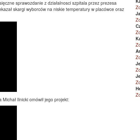
K
sięczne sprawozdanie z działalnosci szpitala przez prezesa
Z
kazał skargi wyborców na niskie temperatury w placówce oraz
Ja
Z
C
Z
K
Z
A
Z
Je
Z
Je
Z
H
Z
Michał Ilnicki omówił jego projekt: