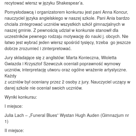
recytować wiersz w języku Shakespear’a.
Pomysłodawcą i organizatorem konkursu jest pani Anna Koncur,
nauczyciel języka angielskiego w naszej szkole. Pani Ania bardzo
chciała zintegrować uczniów wszystkich szkół gimnazjalnych w
naszej gminie. Z pewnością udział w konkursie stanowił dla
uczestników pewnego rodzaju motywację do nauki j. obcych. Nie
łatwo jest wybrać jeden wiersz spośród tysięcy, trzeba go jeszcze
dobrze zrozumieć i zinterpretować.
Jury składające się z anglistów: Marta Konieczna, Wioletta
Gwiazda i Krzysztof Szewczuk oceniali poprawność wymowy
uczniów, interpretację utworu oraz ogólne wrażenie artystyczne.
Każdy
z uczniów był oceniany przez 2 osoby z jury. Nauczyciel uczący w
danej szkole nie oceniał swoich uczniów.
Wyniki konkursu:
I miejsce:
Julia Lach – „Funeral Blues” Wystan Hugh Auden (Gimnazjum nr
1)
II miejsce: