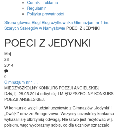
Cennik - reklama
Regulamin
Polityka prywatności
Strona główna
Blogi
Blog użytkownika Gimnazjum nr 1 im.
Szarych Szeregów w Namysłowie
POECI Z JEDYNKI
POECI Z JEDYNKI
Maj
28
2014
0
Gimnazjum nr 1 ...
MIĘDZYSZKOLNY KONKURS POEZJI ANGIELSKIEJ
Dziś, tj. 28.05.2014 odbył się I MIĘDZYSZKOLNY KONKURS
POEZJI ANGELSKIEJ.
W konkursie wzięli udział uczniowie z Gimnazjów „Jedynki” i
„Dwójki” oraz ze Smogorzowa. Wszyscy uczestnicy konkursu
wykazali się olbrzymią odwagą. Nie łatwo jest recytować w j.
polskim, więc wyobraźmy sobie, co dla uczniów oznaczało