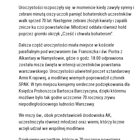
Uroczystości rozpoczęły się w momencie kiedy zawyły syreny i
zebrani minutą ciszy uczcili pamięć bohaterskich uczestników
walk sprzed 70 lat. Następnie zebrani złożyli kwiaty i zapalili
znicze ku czci powstańców. Młodzież oddała również hołd
poprzez gromki okrzyk „Cześć i chwała bohaterom”.
Dalsza część uroczystości miała miejsce w kościele
parafialnym pod wezwaniem św. Franciszka i św. Piotra z
Alkantary w Namysłowie, gdzie o godz. 18.00 odprawiona
została msza święta w intencji uczestników powstania
warszawskiego. Uroczystości uświetnił poczet sztandarowy
Armii K rajowej, a modlitwę wiernych poprowadził członek
SPAK. W tym miejscu kierujemy serdeczne podziękowania dla
Księdza Proboszcza Bartosza Barczyszyna, dzięki któremu
możliwe było tak godne uczczenie 70 rocznicy zrywu
niepodległościowego ludności Warszawy.
We mszy św., obok przedstawicieli środowiska AK,
uczestniczyła również młodzież oraz wierni, którzy licznie
wzięli udział we wspólnej modlitwie.
Dziękujemy wszystkim, którzy w 70 rocznicę powstania