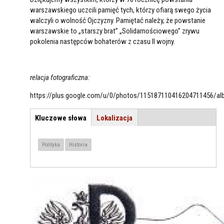
warszawskiego uczcili pamięć tych, którzy ofiarą swego życia
walczyli o wolność Ojczyzny. Pamiętać należy, że powstanie
warszawskie to „starszy brat” „Solidarnościowego” zrywu
pokolenia następców bohaterów z czasu II wojny.
relacja fotograficzna:
https://plus.google.com/u/0/photos/115187110416204711456/a
Kluczowe słowa
(aktywna
Lokalizacja
TEMAT / LOKALIZACJA
karta)
Polityka
Historia