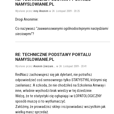
NAMYSLOWIANIE.PL
Wysłane przez
inny Anonim
w 24. Listopad 2009 - 20:25
Drogi Anonimie:
Co nazywasz "
zaawansowanymi ogólnodostepnymi narzędziami
sieciowymi
"?
RE: TECHNICZNE PODSTAWY PORTALU
NAMYSLOWIANIE.PL
Wysłane przez
Anonim (niezare...
w 24. Listopad 2009 - 20:41
RedNacz zachowujesz się jak dyletant, nie potrafisz
odpowiedzieć coś sensownego tylko STATYSTYKI, którymi się
zasłaniasz. A szkoda, że nie chodziłeś na Szkolenia Amway i
inne, właśnie wychodzi brak wiedzy w tej dziedzinie.
Widzę, że te statystyki cię ogłupiają i w ŁOPATOLOGICZNY
sposób muszę ci to wytłumaczyć.
Załóżmy, że prowadzisz sklep i rozpowiadasz wszystkim jak
wielką masz sprzedaż.