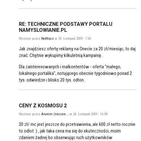
RE: TECHNICZNE PODSTAWY PORTALU
NAMYSLOWIANIE.PL
Wysłane przez
RedNacz
w 24. Listopad 2009 - 7:54
Jak znajdziesz ofertę reklamy na Onecie za 20 zł/miesiąc, to daj
znać. Chętnie wykupimy kilkuletnią kampanię.
Dla zainteresowanych i malkontentów - oferta "małego,
lokalnego portalika", notującego obecnie tygodniowo ponad 2
tys. odwiedzin i blisko 20 tys. odłon.
CENY Z KOSMOSU 2
Wysłane przez
Anonim (niezare...
w 24. Listopad 2009 - 16:08
20 zł/ mc jest jeszcze do przetrawienia, ale 600 zł netto rocznie
to odlot :) , jak taka cena ma się do skuteczności, moim
zdaniem żadnej bo obserwując ruch użytkowników