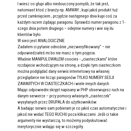
I wiesz co głupi albo niedouczony pomyśli, że tak jest,
natomiast ktoś z branży np. AMWAY , kupi jakiś produkt tuż
przed zamknięciem , przyjdzie następnego dnia kupi coś za
każdym razem żądając paragonu. Sprawdzi numer paragonu z 1-
szego dnia potem drugiego – odejmie numery i wie się ilu
klientów było.
W sieci jest ANALOGICZNIE
Zadałem ci pytanie odnośnie „niezweryfikowany” – nie
odpowiedziałeś mi bo nie masz o tym pojęcia.
Właśnie MANIPULOWAŁEM coocies - „ciasteczkami” które
rozdajecie wchodzącym na stronę, a dzięki tym ciasteczkom
można podglądać dany serwis internetowy na własnej
przeglądarce nie licząc paragonów TYLKO NUMERY SESJI
ZAWARTYCH W CIASTECZKACH i wiele innych danych.
Mając odpowiedni skrypt napisany w PHP obserwujesz ruch na
danym serwerze – przy pomocy własnych „ciasteczek”
wysyłanych przez DRUPALA do użytkowników.
A badając serwis sam pobieram je co jakiś czas automatycznie i
jakoś nie widać TEGO RUCHU poza klikaczami. Jeśli ci takie
argumenty nie wystarczą, to możemy podyskutować
merytorycznie wdając się w szczegóły.