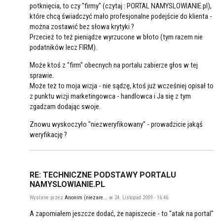
potknięcia, to czy "firmy" (czytaj : PORTAL NAMYSLOWIANIE.pl),
które chcą świadczyć mało profesjonalne podejście do klienta -
można zostawić bez słowa krytyki ?
Przecież to też pieniądze wyrzucone w błoto (tym razem nie
podatników lecz FIRM).
Może ktoś z "firm" obecnych na portalu zabierze głos w tej
sprawie.
Może też to moja wizja - nie sądzę, ktoś już wcześniej opisał to
z punktu wizji marketingowca - handlowca i Ja się z tym
zgadzam dodając swoje.
Znowu wyskoczyło "niezweryfikowany" - prowadzicie jakąś
weryfikację ?
RE: TECHNICZNE PODSTAWY PORTALU
NAMYSLOWIANIE.PL
Wysłane przez
Anonim (niezare...
w 24. Listopad 2009 - 16:46
A zapomiałem jeszcze dodać, że napiszecie - to "atak na portal"