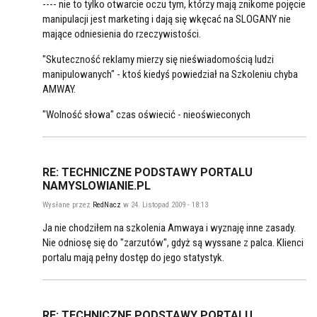
---- nie to tylko otwarcie oczu tym, którzy mają znikome pojęcie
manipulacji jest marketing i dają się wkęcać na SLOGANY nie
mające odniesienia do rzeczywistości.
"Skuteczność reklamy mierzy się nieświadomością ludzi
manipulowanych" - ktoś kiedyś powiedział na Szkoleniu chyba
AMWAY.
"Wolność słowa" czas oświecić - nieoświeconych
RE: TECHNICZNE PODSTAWY PORTALU
NAMYSLOWIANIE.PL
Wysłane przez
RedNacz
w 24. Listopad 2009 - 18:13
Ja nie chodziłem na szkolenia Amwaya i wyznaję inne zasady.
Nie odniosę się do "zarzutów", gdyż są wyssane z palca. Klienci
portalu mają pełny dostęp do jego statystyk.
RE: TECHNICZNE PODSTAWY PORTALU