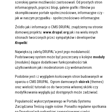
szerokiej gamie możliwości zastosowań. Od prostych stron
informacyjnych, poprzez blogi, galerie grafik i filmów po
skomplikowane portale społecznościowe, informacyjne czy -
jak w naszym przypadku - społecznościowo-informacyjne.
Źródło jak i informacje o CMS DRUPAL znajdziemy na stronie
domowej projektu:
www.drupal.org
jak i na wielu innych
stronach tworzonych przez sympatyków i developerów
Kropelki
.
Największą zaletą DRUPAL'a jest jego modularność.
Podstawowy system może być poszerzany o kolejne
moduły
(modules) dające dodatkowe funkcjonalności tak
użytkownikom jak i moderatorom czy webmasterom.
Podobnie jest i z wyglądem końcowym stron budowanych w
oparciu o CMS DRUPAL. Ogrom darmowych
skórek
(themes)
oraz wielość tutoriali co do tworzenia własnej skórki czy
modyfikowania wyglądu już dostępnych może zadziwiać.
Popularność wykorzystywanego w Portalu Systemu
Zarządzania Treścią ciągle rośnie. Ponadto regularne spotkania
na Drupalcon'ach najbardziej zaangażowanej części