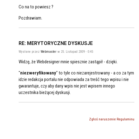
Co na to powiesz ?
Pozdrawiam.
RE: MERYTORYCZNE DYSKUSJE
Wysłane przez
Webmaster
w 25. Listopad 2009 - 0:45
Widzę, że Webdesigner mnie spiesznie zastąpił - dzięki.
"
niezweryfikowany
" to tyle co niezarejestrowany - a co za tym
idzie redakcja portalu nie odpowiada za treść tego wpisu i nie
gwarantuje, czy aby dany wpis nie jest wpisem innego
uczestnika bieżącej dyskusji.
Zgłoś naruszenie Regulaminu