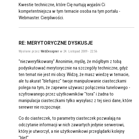
Kwestie techniczne, które Cię nurtują wyjaśni Ci
kompetentniejsza w tym temacie osoba na tym portalu -
Webmaster. Cierpliwości.
RE: MERYTORYCZNE DYSKUSJE
Wysłane przez
WebDesigner
w 24. Listopad 2009 - 22:56
"niezweryfikowany" Anonimie, myślę, że mógłbym z tobą
podyskutować merytorycznie na szczegóły techniczne, gdyż
ten temat nie jest mi obcy. Widzę, że masz wiedzę w temacie,
ale tu akurat "blefujesz" twoje manipulowanie ciasteczkami
polega na tym, że zapewne używasz połączenia tunelowego -
szyfrowanego przez użytkowników "tora" i żadna to
manipulacja ciasteczkami tylko wysyłasz z tej sieci dane, które
serewer nie rozpoznaje.
Co do ciasteczek, to parametry ciasteczek pozwalają na
odczytanie informacji w nich zawartych jedynie serwerowi,
który je utworzył, a nie użytkownikowi przeglądarki kolejny
"blef".