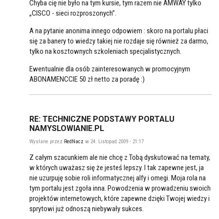
Chyba cię nie było na tym kursie, tym razem nie AMWAY tylko
„CISCO - sieci rozproszonych”.
A na pytanie anonima innego odpowiem : skoro na portalu płaci
się za banery to wiedzy takiej nie rozdaje się również za darmo,
tylko na kosztownych szkoleniach specjalistycznych.
Ewentualnie dla osób zainteresowanych w promocyjnym
ABONAMENCCIE 50 zł netto za poradę :)
RE: TECHNICZNE PODSTAWY PORTALU
NAMYSLOWIANIE.PL
Wysłane przez
RedNacz
w 24. Listopad 2009 - 21:17
Z całym szacunkiem ale nie chcę z Tobą dyskutować na tematy,
w których uważasz się że jesteś lepszy. I tak zapewne jest, ja
nie uzurpuję sobie roli informatycznej alfy i omegi. Moja rola na
tym portalu jest zgoła inna. Powodzenia w prowadzeniu swoich
projektów internetowych, które zapewne dzięki Twojej wiedzy i
sprytowi już odnoszą niebywały sukces.