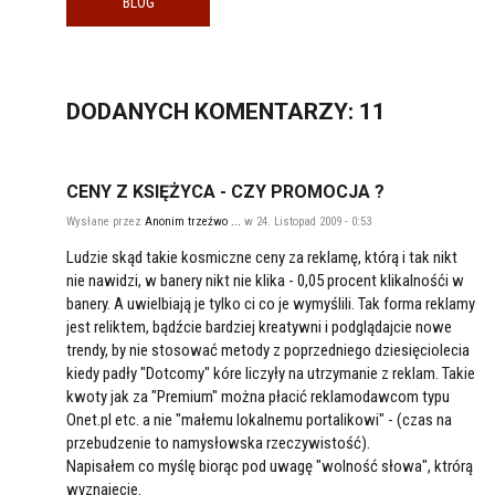
BLOG
DODANYCH
KOMENTARZY
: 11
CENY Z KSIĘŻYCA - CZY PROMOCJA ?
Wysłane przez
Anonim trzeźwo ...
w 24. Listopad 2009 - 0:53
Ludzie skąd takie kosmiczne ceny za reklamę, którą i tak nikt
nie nawidzi, w banery nikt nie klika - 0,05 procent klikalnośći w
banery. A uwielbiają je tylko ci co je wymyślili. Tak forma reklamy
jest reliktem, bądźcie bardziej kreatywni i podglądajcie nowe
trendy, by nie stosować metody z poprzedniego dziesięciolecia
kiedy padły "Dotcomy" kóre liczyły na utrzymanie z reklam. Takie
kwoty jak za "Premium" można płacić reklamodawcom typu
Onet.pl etc. a nie "małemu lokalnemu portalikowi" - (czas na
przebudzenie to namysłowska rzeczywistość).
Napisałem co myślę biorąc pod uwagę "wolność słowa", ktrórą
wyznajecie.