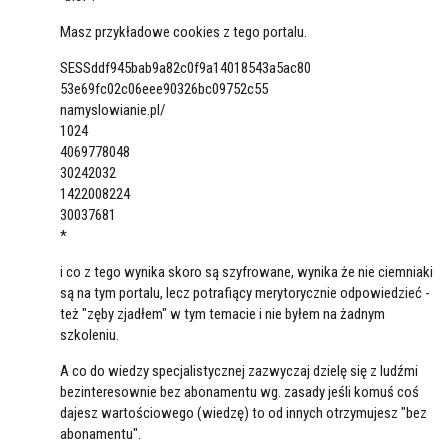
Masz przykładowe cookies z tego portalu.
SESSddf945bab9a82c0f9a14018543a5ac80
53e69fc02c06eee90326bc09752c55
namyslowianie.pl/
1024
4069778048
30242032
1422008224
30037681
*
i co z tego wynika skoro są szyfrowane, wynika że nie ciemniaki
są na tym portalu, lecz potrafiący merytorycznie odpowiedzieć -
też "zęby zjadłem" w tym temacie i nie byłem na żadnym
szkoleniu.
A co do wiedzy specjalistycznej zazwyczaj dzielę się z ludźmi
bezinteresownie bez abonamentu wg. zasady jeśli komuś coś
dajesz wartościowego (wiedzę) to od innych otrzymujesz "bez
abonamentu".