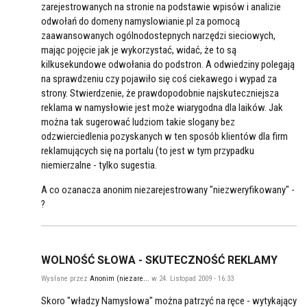
zarejestrowanych na stronie na podstawie wpisów i analizie
odwołań do domeny namyslowianie.pl za pomocą
zaawansowanych ogólnodostepnych narzędzi sieciowych,
mając pojęcie jak je wykorzystać, widać, że to są
kilkusekundowe odwołania do podstron. A odwiedziny polegają
na sprawdzeniu czy pojawiło się coś ciekawego i wypad za
strony. Stwierdzenie, że prawdopodobnie najskuteczniejsza
reklama w namysłowie jest może wiarygodna dla laików. Jak
można tak sugerować ludziom takie slogany bez
odzwierciedlenia pozyskanych w ten sposób klientów dla firm
reklamujących się na portalu (to jest w tym przypadku
niemierzalne - tylko sugestia.
A co ozanacza anonim niezarejestrowany "niezweryfikowany" -
?
WOLNOŚĆ SŁOWA - SKUTECZNOŚĆ REKLAMY
Wysłane przez
Anonim (niezare...
w 24. Listopad 2009 - 16:33
Skoro "władzy Namysłowa" można patrzyć na ręce - wytykający