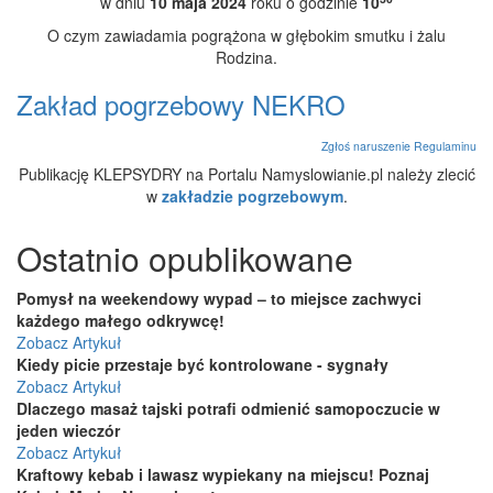
w dniu
10 maja 2024
roku o godzinie
10
O czym zawiadamia pogrążona w głębokim smutku i żalu
Rodzina.
Zakład pogrzebowy NEKRO
Zgłoś naruszenie Regulaminu
Publikację KLEPSYDRY na Portalu Namyslowianie.pl należy zlecić
w
zakładzie pogrzebowym
.
Ostatnio opublikowane
Pomysł na weekendowy wypad – to miejsce zachwyci
każdego małego odkrywcę!
Zobacz Artykuł
Kiedy picie przestaje być kontrolowane - sygnały
Zobacz Artykuł
Dlaczego masaż tajski potrafi odmienić samopoczucie w
jeden wieczór
Zobacz Artykuł
Kraftowy kebab i lawasz wypiekany na miejscu! Poznaj