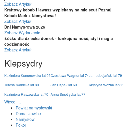
Zobacz Artykuł
Kraftowy kebab i lawasz wypiekany na miejscu! Poznaj
Kebab Mark z Namysłowa!
Zobacz Artykuł
Dni Namysłowa 2026
Zobacz Wydarzenie
Łóżko dla dziecka domek - funkcjonalność, styl i magia
codzienności
Zobacz Artykuł
Klepsydry
Kazimiera Komorowska lat 96
Czesława Wagner lat 74
Jan Lubojański lat 79
Teresa Iwanicka lat 80
Jan Dąbek lat 69
Krystyna Woźna lat 86
Kazimiera Raszewska lat 70
Anna Smotrycka lat 77
Więcej ...
Powiat namysłowski
Domaszowice
Namysłów
Pokój