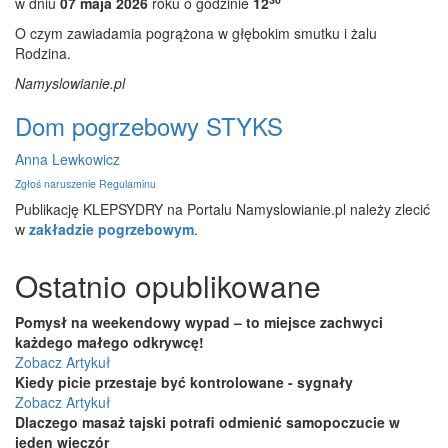
w dniu
07 maja 2026
roku o godzinie
12
O czym zawiadamia pogrążona w głębokim smutku i żalu
Rodzina.
Namyslowianie.pl
Dom pogrzebowy STYKS
Anna Lewkowicz
Zgłoś naruszenie Regulaminu
Publikację KLEPSYDRY na Portalu Namyslowianie.pl należy zlecić
w
zakładzie pogrzebowym
.
Ostatnio opublikowane
Pomysł na weekendowy wypad – to miejsce zachwyci
każdego małego odkrywcę!
Zobacz Artykuł
Kiedy picie przestaje być kontrolowane - sygnały
Zobacz Artykuł
Dlaczego masaż tajski potrafi odmienić samopoczucie w
jeden wieczór