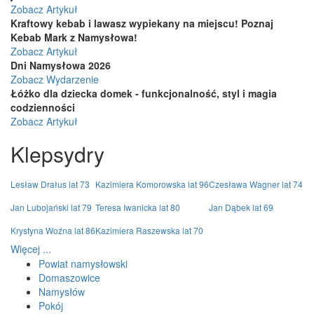
Zobacz Artykuł
Kraftowy kebab i lawasz wypiekany na miejscu! Poznaj
Kebab Mark z Namysłowa!
Zobacz Artykuł
Dni Namysłowa 2026
Zobacz Wydarzenie
Łóżko dla dziecka domek - funkcjonalność, styl i magia
codzienności
Zobacz Artykuł
Klepsydry
Lesław Drałus lat 73
Kazimiera Komorowska lat 96
Czesława Wagner lat 74
Jan Lubojański lat 79
Teresa Iwanicka lat 80
Jan Dąbek lat 69
Krystyna Woźna lat 86
Kazimiera Raszewska lat 70
Więcej ...
Powiat namysłowski
Domaszowice
Namysłów
Pokój