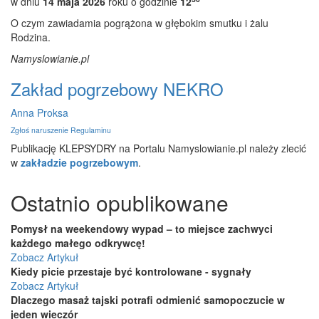
w dniu
14 maja 2026
roku o godzinie
12
O czym zawiadamia pogrążona w głębokim smutku i żalu
Rodzina.
Namyslowianie.pl
Zakład pogrzebowy NEKRO
Anna Proksa
Zgłoś naruszenie Regulaminu
Publikację KLEPSYDRY na Portalu Namyslowianie.pl należy zlecić
w
zakładzie pogrzebowym
.
Ostatnio opublikowane
Pomysł na weekendowy wypad – to miejsce zachwyci
każdego małego odkrywcę!
Zobacz Artykuł
Kiedy picie przestaje być kontrolowane - sygnały
Zobacz Artykuł
Dlaczego masaż tajski potrafi odmienić samopoczucie w
jeden wieczór