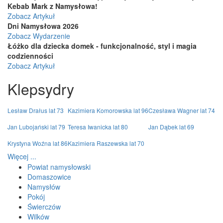
Kebab Mark z Namysłowa!
Zobacz Artykuł
Dni Namysłowa 2026
Zobacz Wydarzenie
Łóżko dla dziecka domek - funkcjonalność, styl i magia
codzienności
Zobacz Artykuł
Klepsydry
Lesław Drałus lat 73
Kazimiera Komorowska lat 96
Czesława Wagner lat 74
Jan Lubojański lat 79
Teresa Iwanicka lat 80
Jan Dąbek lat 69
Krystyna Woźna lat 86
Kazimiera Raszewska lat 70
Więcej ...
Powiat namysłowski
Domaszowice
Namysłów
Pokój
Świerczów
Wilków