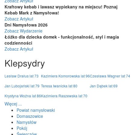
Zobacz Artykuł
Kraftowy kebab i lawasz wypiekany na miejscu! Poznaj
Kebab Mark z Namysłowa!
Zobacz Artykuł
Dni Namysłowa 2026
Zobacz Wydarzenie
Łóżko dla dziecka domek - funkcjonalność, styl i magia
codzienności
Zobacz Artykuł
Klepsydry
Lesław Drałus lat 73
Kazimiera Komorowska lat 96
Czesława Wagner lat 74
Jan Lubojański lat 79
Teresa Iwanicka lat 80
Jan Dąbek lat 69
Krystyna Woźna lat 86
Kazimiera Raszewska lat 70
Więcej ...
Powiat namysłowski
Domaszowice
Namysłów
Pokój
Świerczów