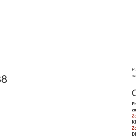
Pu
88
na
P
z
Zo
K
Zo
D