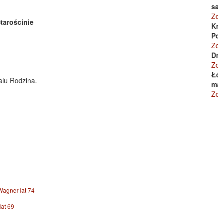
s
Zo
tarościnie
K
P
Zo
D
Z
Łó
lu Rodzina.
m
Zo
agner lat 74
lat 69