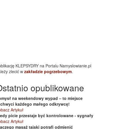
blikację KLEPSYDRY na Portalu Namyslowianie.pl
leży zlecić w
zakładzie pogrzebowym
.
Ostatnio opublikowane
omysł na weekendowy wypad – to miejsce
achwyci każdego małego odkrywcę!
bacz Artykuł
iedy picie przestaje być kontrolowane - sygnały
bacz Artykuł
laczego masaż tajski potrafi odmienić