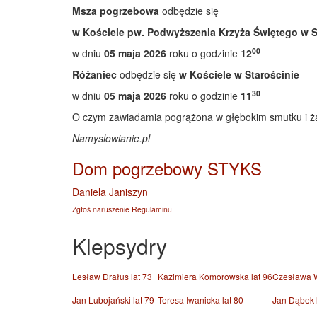
Msza pogrzebowa
odbędzie się
w Kościele pw. Podwyższenia Krzyża Świętego w S
00
w dniu
05 maja 2026
roku o godzinie
12
Różaniec
odbędzie się
w Kościele w Starościnie
30
w dniu
05 maja 2026
roku o godzinie
11
O czym zawiadamia pogrążona w głębokim smutku i ża
Namyslowianie.pl
Dom pogrzebowy STYKS
Daniela Janiszyn
Zgłoś naruszenie Regulaminu
Klepsydry
Lesław Drałus lat 73
Kazimiera Komorowska lat 96
Czesława W
Jan Lubojański lat 79
Teresa Iwanicka lat 80
Jan Dąbek 