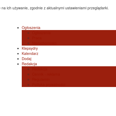
 na ich używanie, zgodnie z aktualnymi ustawieniami przeglądarki.
Ogłoszenia
Ogłoszenia
Praca
Nieruchomości
Klepsydry
Kalendarz
Dodaj
Redakcja
Redakcja
Cennik - reklama
Regulamin
Polityka prywatności