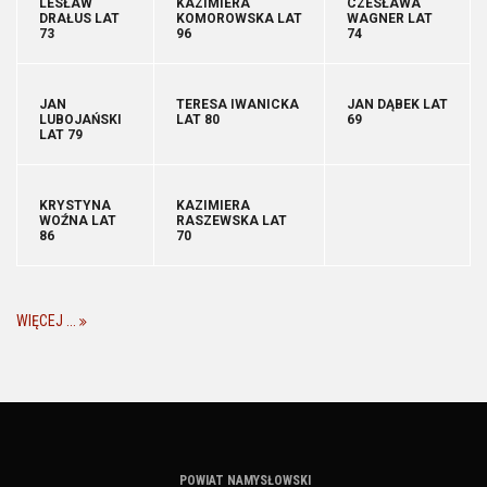
LESŁAW
KAZIMIERA
CZESŁAWA
DRAŁUS LAT
KOMOROWSKA LAT
WAGNER LAT
73
96
74
JAN
TERESA IWANICKA
JAN DĄBEK LAT
LUBOJAŃSKI
LAT 80
69
LAT 79
KRYSTYNA
KAZIMIERA
WOŹNA LAT
RASZEWSKA LAT
86
70
WIĘCEJ ...
POWIAT NAMYSŁOWSKI