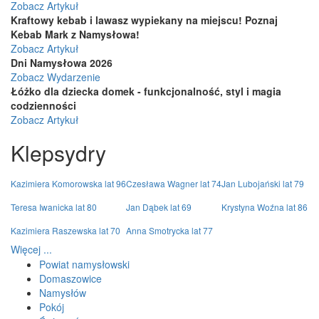
Zobacz Artykuł
Kraftowy kebab i lawasz wypiekany na miejscu! Poznaj
Kebab Mark z Namysłowa!
Zobacz Artykuł
Dni Namysłowa 2026
Zobacz Wydarzenie
Łóżko dla dziecka domek - funkcjonalność, styl i magia
codzienności
Zobacz Artykuł
Klepsydry
Kazimiera Komorowska lat 96
Czesława Wagner lat 74
Jan Lubojański lat 79
Teresa Iwanicka lat 80
Jan Dąbek lat 69
Krystyna Woźna lat 86
Kazimiera Raszewska lat 70
Anna Smotrycka lat 77
Więcej ...
Powiat namysłowski
Domaszowice
Namysłów
Pokój