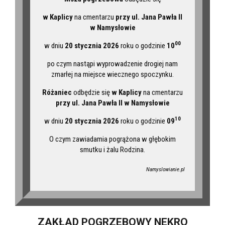
w Kaplicy
na cmentarzu
przy ul. Jana Pawła II
w Namysłowie
00
w dniu
20 stycznia 2026
roku o godzinie
10
po czym nastąpi wyprowadzenie drogiej nam
zmarłej na miejsce wiecznego spoczynku.
Różaniec
odbędzie się
w Kaplicy
na cmentarzu
przy ul. Jana Pawła II w Namysłowie
10
w dniu
20 stycznia 2026
roku o godzinie
09
O czym zawiadamia pogrążona w głębokim
smutku i żalu Rodzina.
Namyslowianie.pl
ZAKŁAD POGRZEBOWY NEKRO