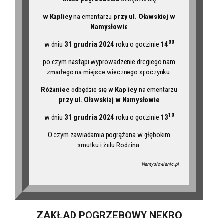
w Kaplicy
na cmentarzu
przy ul. Oławskiej w
Namysłowie
00
w dniu
31 grudnia 2024
roku o godzinie
14
po czym nastąpi wyprowadzenie drogiego nam
zmarłego na miejsce wiecznego spoczynku.
Różaniec
odbędzie się
w Kaplicy
na cmentarzu
przy ul. Oławskiej w Namysłowie
10
w dniu
31 grudnia 2024
roku o godzinie
13
O czym zawiadamia pogrążona w głębokim
smutku i żalu Rodzina.
Namyslowianie.pl
ZAKŁAD POGRZEBOWY NEKRO