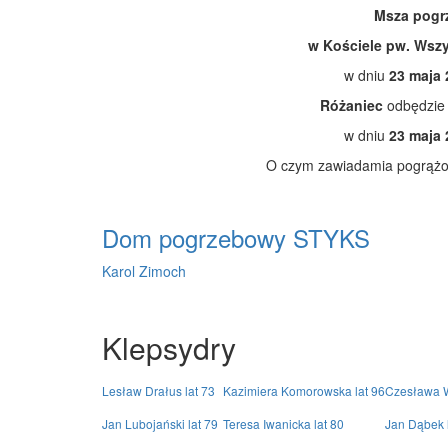
Msza pogr
w Kościele pw. Wszy
w dniu
23 maja
Różaniec
odbędzie
w dniu
23 maja
O czym zawiadamia pogrążon
Dom pogrzebowy STYKS
Karol Zimoch
Klepsydry
Lesław Drałus lat 73
Kazimiera Komorowska lat 96
Czesława W
Jan Lubojański lat 79
Teresa Iwanicka lat 80
Jan Dąbek 