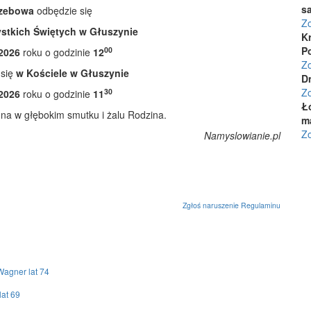
s
zebowa
odbędzie się
Zo
stkich Świętych w Głuszynie
K
P
00
 2026
roku o godzinie
12
Zo
 się
w Kościele w Głuszynie
D
Z
30
 2026
roku o godzinie
11
Łó
a w głębokim smutku i żalu Rodzina.
m
Zo
Namyslowianie.pl
Zgłoś naruszenie Regulaminu
agner lat 74
lat 69