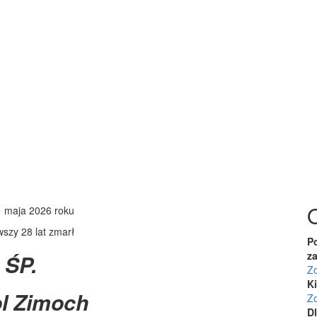
1 maja 2026 roku
szy 28 lat zmarł
P
z
ŚP.
Zo
K
l Zimoch
Zo
D