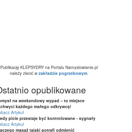
Publikację KLEPSYDRY na Portalu Namyslowianie.pl
należy zlecić w
zakładzie pogrzebowym
.
Ostatnio opublikowane
omysł na weekendowy wypad – to miejsce
achwyci każdego małego odkrywcę!
bacz Artykuł
iedy picie przestaje być kontrolowane - sygnały
bacz Artykuł
laczego masaż tajski potrafi odmienić