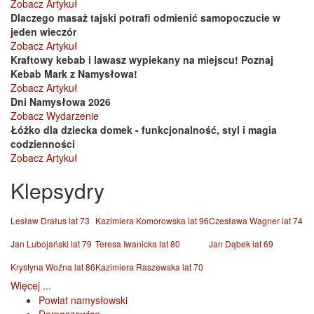
Zobacz Artykuł
Dlaczego masaż tajski potrafi odmienić samopoczucie w
jeden wieczór
Zobacz Artykuł
Kraftowy kebab i lawasz wypiekany na miejscu! Poznaj
Kebab Mark z Namysłowa!
Zobacz Artykuł
Dni Namysłowa 2026
Zobacz Wydarzenie
Łóżko dla dziecka domek - funkcjonalność, styl i magia
codzienności
Zobacz Artykuł
Klepsydry
Lesław Drałus lat 73
Kazimiera Komorowska lat 96
Czesława Wagner lat 74
Jan Lubojański lat 79
Teresa Iwanicka lat 80
Jan Dąbek lat 69
Krystyna Woźna lat 86
Kazimiera Raszewska lat 70
Więcej ...
Powiat namysłowski