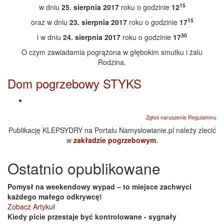
15
w dniu
25. sierpnia 2017
roku o godzinie
12
15
oraz w dniu
23. sierpnia 2017
roku o godzinie
17
30
i w dniu
24. sierpnia 2017
roku o godzinie
17
O czym zawiadamia pogrążona w głębokim smutku i żalu
Rodzina.
Dom pogrzebowy STYKS
Zgłoś naruszenie Regulaminu
Publikację KLEPSYDRY na Portalu Namyslowianie.pl należy zlecić
w
zakładzie pogrzebowym
.
Ostatnio opublikowane
Pomysł na weekendowy wypad – to miejsce zachwyci
każdego małego odkrywcę!
Zobacz Artykuł
Kiedy picie przestaje być kontrolowane - sygnały