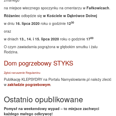
zmarłego
na miejsce wiecznego spoczynku na cmentarzu w
Fałkowicach
.
Różaniec
odbędzie się
w Kościele w Dąbrówce Dolnej
30
w dniu
16. lipca 2020
roku o godzinie
12
oraz
00
w dniach
13., 14. i 15. lipca 2020
roku o godzinie
17
O czym zawiadamia pogrążona w głębokim smutku i żalu
Rodzina.
Dom pogrzebowy STYKS
Zgłoś naruszenie Regulaminu
Publikację KLEPSYDRY na Portalu Namyslowianie.pl należy zlecić
w
zakładzie pogrzebowym
.
Ostatnio opublikowane
Pomysł na weekendowy wypad – to miejsce zachwyci
każdego małego odkrywcę!