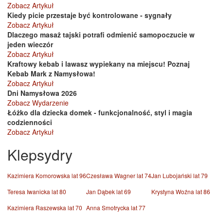
Zobacz Artykuł
Kiedy picie przestaje być kontrolowane - sygnały
Zobacz Artykuł
Dlaczego masaż tajski potrafi odmienić samopoczucie w
jeden wieczór
Zobacz Artykuł
Kraftowy kebab i lawasz wypiekany na miejscu! Poznaj
Kebab Mark z Namysłowa!
Zobacz Artykuł
Dni Namysłowa 2026
Zobacz Wydarzenie
Łóżko dla dziecka domek - funkcjonalność, styl i magia
codzienności
Zobacz Artykuł
Klepsydry
Kazimiera Komorowska lat 96
Czesława Wagner lat 74
Jan Lubojański lat 79
Teresa Iwanicka lat 80
Jan Dąbek lat 69
Krystyna Woźna lat 86
Kazimiera Raszewska lat 70
Anna Smotrycka lat 77