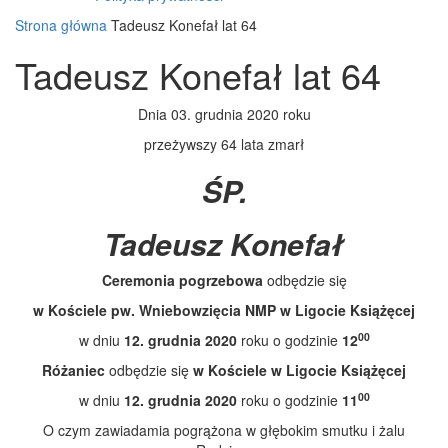
Strona główna
Tadeusz Konefał lat 64
Tadeusz Konefał lat 64
Dnia 03. grudnia 2020 roku
przeżywszy 64 lata zmarł
ŚP.
Tadeusz Konefał
Ceremonia pogrzebowa
odbędzie się
w Kościele pw. Wniebowzięcia NMP w Ligocie Książęcej
00
w dniu
12. grudnia 2020
roku o godzinie
12
Różaniec
odbędzie się
w Kościele w Ligocie Książęcej
00
w dniu
12. grudnia 2020
roku o godzinie
11
O czym zawiadamia pogrążona w głębokim smutku i żalu