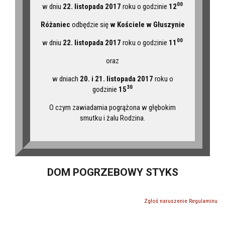
00
w dniu
22. listopada 2017
roku o godzinie
12
Różaniec
odbędzie się
w Kościele w Głuszynie
00
w dniu
22. listopada 2017
roku o godzinie
11
oraz
w dniach
20. i 21. listopada 2017
roku o
30
godzinie
15
O czym zawiadamia pogrążona w głębokim
smutku i żalu Rodzina.
DOM POGRZEBOWY STYKS
Zgłoś naruszenie Regulaminu