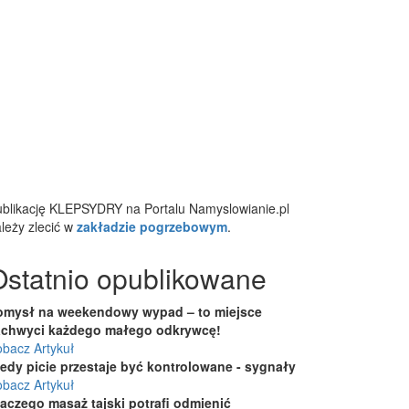
blikację KLEPSYDRY na Portalu Namyslowianie.pl
leży zlecić w
zakładzie pogrzebowym
.
Ostatnio opublikowane
omysł na weekendowy wypad – to miejsce
achwyci każdego małego odkrywcę!
bacz Artykuł
iedy picie przestaje być kontrolowane - sygnały
bacz Artykuł
laczego masaż tajski potrafi odmienić