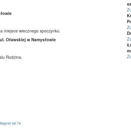
s
Zo
słowie
K
P
Zo
na miejsce wiecznego spoczynku.
D
Z
 ul. Oławskiej w Namysłowie
Łó
m
Zo
lu Rodzina.
agner lat 74