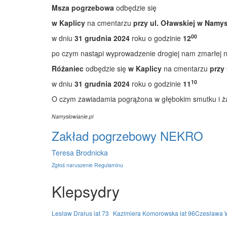
Msza pogrzebowa
odbędzie się
w Kaplicy
na cmentarzu
przy ul. Oławskiej w Namy
00
w dniu
31 grudnia 2024
roku o godzinie
12
po czym nastąpi wyprowadzenie drogiej nam zmarłej 
Różaniec
odbędzie się
w Kaplicy
na cmentarzu
przy
10
w dniu
31 grudnia 2024
roku o godzinie
11
O czym zawiadamia pogrążona w głębokim smutku i ża
Namyslowianie.pl
Zakład pogrzebowy NEKRO
Teresa Brodnicka
Zgłoś naruszenie Regulaminu
Klepsydry
Lesław Drałus lat 73
Kazimiera Komorowska lat 96
Czesława W