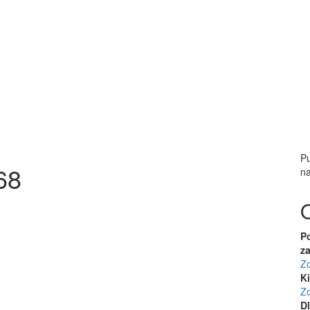
Pu
68
na
P
z
Zo
K
Zo
D