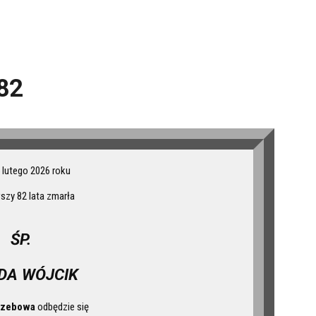
82
 lutego 2026 roku
szy 82 lata zmarła
ŚP.
DA WÓJCIK
rzebowa
odbędzie się