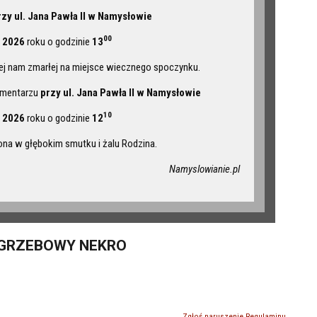
rzy ul. Jana Pawła II w Namysłowie
00
 2026
roku o godzinie
13
ej nam zmarłej na miejsce wiecznego spoczynku.
cmentarzu
przy ul. Jana Pawła II w Namysłowie
10
 2026
roku o godzinie
12
na w głębokim smutku i żalu Rodzina.
Namyslowianie.pl
GRZEBOWY NEKRO
Zgłoś naruszenie Regulaminu