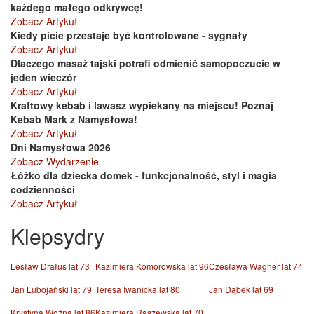
każdego małego odkrywcę!
Zobacz Artykuł
Kiedy picie przestaje być kontrolowane - sygnały
Zobacz Artykuł
Dlaczego masaż tajski potrafi odmienić samopoczucie w
jeden wieczór
Zobacz Artykuł
Kraftowy kebab i lawasz wypiekany na miejscu! Poznaj
Kebab Mark z Namysłowa!
Zobacz Artykuł
Dni Namysłowa 2026
Zobacz Wydarzenie
Łóżko dla dziecka domek - funkcjonalność, styl i magia
codzienności
Zobacz Artykuł
Klepsydry
Lesław Drałus lat 73
Kazimiera Komorowska lat 96
Czesława Wagner lat 74
Jan Lubojański lat 79
Teresa Iwanicka lat 80
Jan Dąbek lat 69
Krystyna Woźna lat 86
Kazimiera Raszewska lat 70