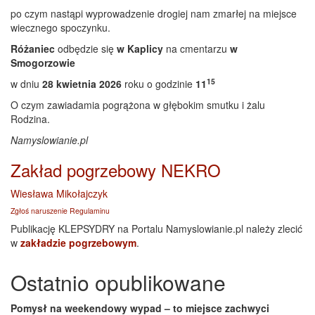
po czym nastąpi wyprowadzenie drogiej nam zmarłej na miejsce
wiecznego spoczynku.
Różaniec
odbędzie się
w Kaplicy
na cmentarzu
w
Smogorzowie
15
w dniu
28 kwietnia 2026
roku o godzinie
11
O czym zawiadamia pogrążona w głębokim smutku i żalu
Rodzina.
Namyslowianie.pl
Zakład pogrzebowy NEKRO
Wiesława Mikołajczyk
Zgłoś naruszenie Regulaminu
Publikację KLEPSYDRY na Portalu Namyslowianie.pl należy zlecić
w
zakładzie pogrzebowym
.
Ostatnio opublikowane
Pomysł na weekendowy wypad – to miejsce zachwyci