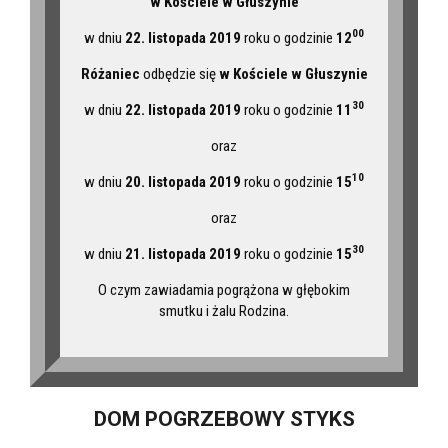
w Kościele w Głuszynie
00
w dniu
22. listopada 2019
roku o godzinie
12
Różaniec
odbędzie się
w Kościele w Głuszynie
30
w dniu
22. listopada 2019
roku o godzinie
11
oraz
10
w dniu
20. listopada 2019
roku o godzinie
15
oraz
30
w dniu
21. listopada 2019
roku o godzinie
15
O czym zawiadamia pogrążona w głębokim
smutku i żalu Rodzina.
DOM POGRZEBOWY STYKS