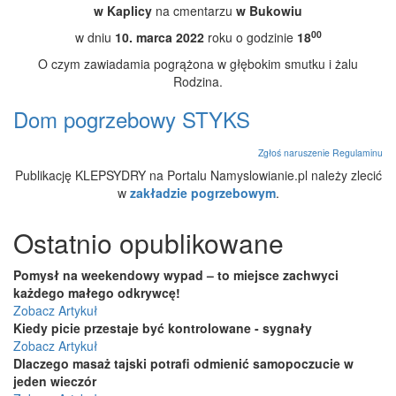
w Kaplicy
na cmentarzu
w Bukowiu
00
w dniu
10. marca 2022
roku o godzinie
18
O czym zawiadamia pogrążona w głębokim smutku i żalu
Rodzina.
Dom pogrzebowy STYKS
Zgłoś naruszenie Regulaminu
Publikację KLEPSYDRY na Portalu Namyslowianie.pl należy zlecić
w
zakładzie pogrzebowym
.
Ostatnio opublikowane
Pomysł na weekendowy wypad – to miejsce zachwyci
każdego małego odkrywcę!
Zobacz Artykuł
Kiedy picie przestaje być kontrolowane - sygnały
Zobacz Artykuł
Dlaczego masaż tajski potrafi odmienić samopoczucie w
jeden wieczór