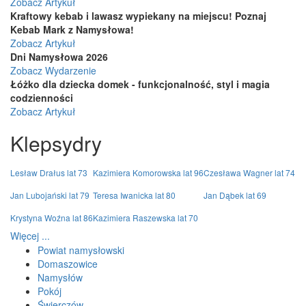
Zobacz Artykuł
Kraftowy kebab i lawasz wypiekany na miejscu! Poznaj
Kebab Mark z Namysłowa!
Zobacz Artykuł
Dni Namysłowa 2026
Zobacz Wydarzenie
Łóżko dla dziecka domek - funkcjonalność, styl i magia
codzienności
Zobacz Artykuł
Klepsydry
Lesław Drałus lat 73
Kazimiera Komorowska lat 96
Czesława Wagner lat 74
Jan Lubojański lat 79
Teresa Iwanicka lat 80
Jan Dąbek lat 69
Krystyna Woźna lat 86
Kazimiera Raszewska lat 70
Więcej ...
Powiat namysłowski
Domaszowice
Namysłów
Pokój
Świerczów