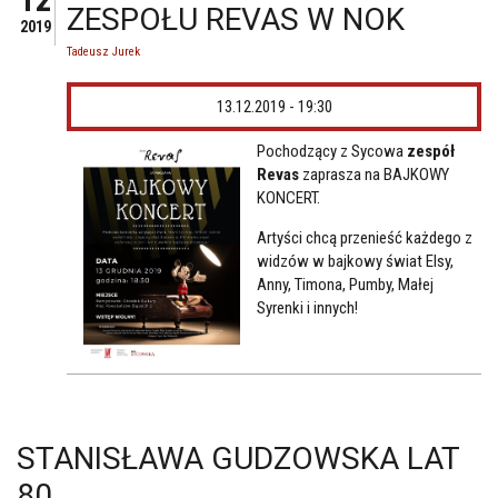
12
ZESPOŁU REVAS W NOK
2019
Tadeusz Jurek
13.12.2019 - 19:30
Pochodzący z Sycowa
zespół
Revas
zaprasza na BAJKOWY
KONCERT.
Artyści chcą przenieść każdego z
widzów w bajkowy świat Elsy,
Anny, Timona, Pumby, Małej
Syrenki i innych!
STANISŁAWA GUDZOWSKA LAT
80