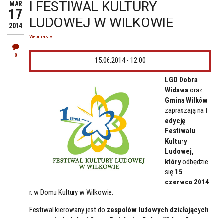
I FESTIWAL KULTURY
MAR
17
LUDOWEJ W WILKOWIE
2014
Webmaster
0
15.06.2014 - 12:00
LGD Dobra
Widawa
oraz
Gmina Wilków
zapraszają na
I
edycję
Festiwalu
Kultury
Ludowej,
który
odbędzie
się
15
czerwca 2014
r. w Domu Kultury w Wilkowie.
Festiwal kierowany jest do
zespołów ludowych działających