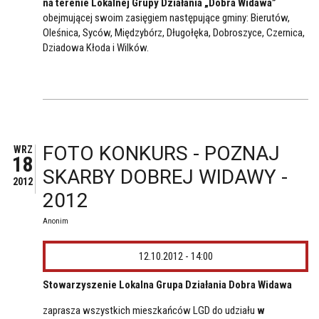
na terenie Lokalnej Grupy Działania „Dobra Widawa”
obejmującej swoim zasięgiem następujące gminy: Bierutów,
Oleśnica, Syców, Międzybórz, Długołęka, Dobroszyce, Czernica,
Dziadowa Kłoda i Wilków.
FOTO KONKURS - POZNAJ
WRZ
18
SKARBY DOBREJ WIDAWY -
2012
2012
Anonim
12.10.2012 - 14:00
Stowarzyszenie Lokalna Grupa Działania Dobra Widawa
zaprasza wszystkich mieszkańców LGD do udziału
w