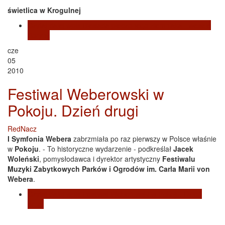
świetlica w Krogulnej
Czytaj dalej
wpis Biesiada pieczonego ziemniaka - wesele
Boryny
cze
05
2010
Festiwal Weberowski w
Pokoju. Dzień drugi
RedNacz
I Symfonia Webera
zabrzmiała po raz pierwszy w Polsce właśnie
w
Pokoju
. - To historyczne wydarzenie - podkreślał
Jacek
Woleński
, pomysłodawca i dyrektor artystyczny
Festiwalu
Muzyki Zabytkowych Parków i Ogrodów im. Carla Marii von
Webera
.
Czytaj dalej
wpis Festiwal Weberowski w Pokoju. Dzień
drugi