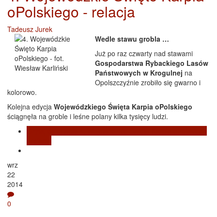
oPolskiego - relacja
Tadeusz Jurek
Wedle stawu grobla …
Już po raz czwarty nad stawami
Gospodarstwa Rybackiego Lasów
Państwowych w Krogulnej
na
Opolszczyźnie zrobiło się gwarno i
kolorowo.
Kolejna edycja
Wojewódzkiego Święta Karpia oPolskiego
ściągnęła na groble i leśne polany kilka tysięcy ludzi.
Czytaj dalej
wpis 4. Wojewódzkie Święto Karpia oPolskiego
- relacja
wrz
22
2014
0