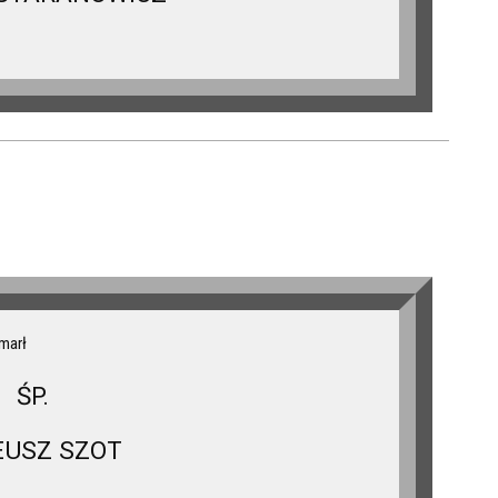
zmarł
ŚP.
EUSZ SZOT