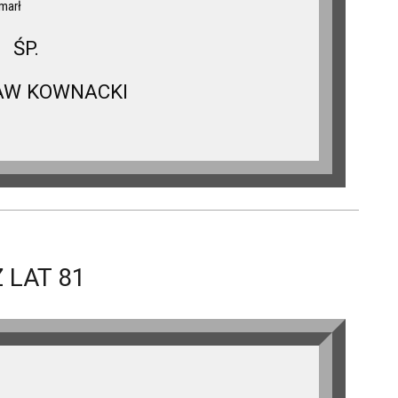
marł
ŚP.
AW KOWNACKI
 LAT 81