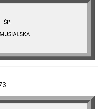
a
ŚP.
 MUSIALSKA
73