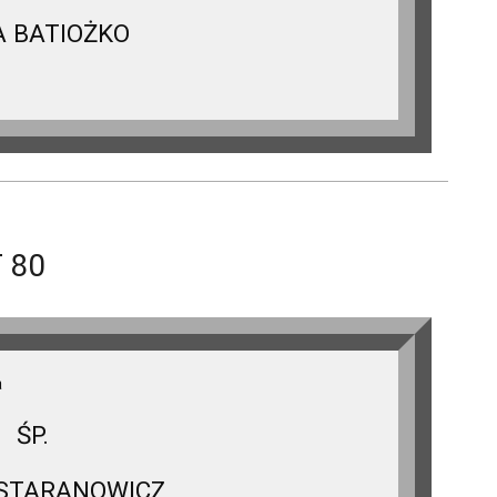
A BATIOŻKO
 80
a
ŚP.
 STARANOWICZ