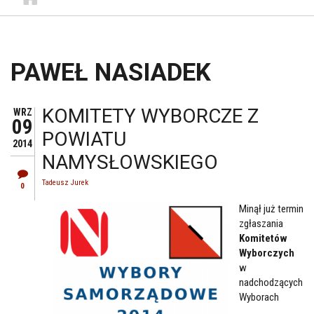
PAWEŁ NASIADEK
KOMITETY WYBORCZE Z
WRZ
09
POWIATU
2014
NAMYSŁOWSKIEGO
Tadeusz Jurek
0
Minął już termin
zgłaszania
Komitetów
Wyborczych
w
nadchodzących
Wyborach