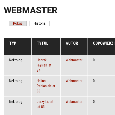
WEBMASTER
Pokaż
Historia
(aktywna karta)
ZAKŁADKI PODSTAWOWE
TYP
TYTUŁ
AUTOR
ODPOWIEDZI
Nekrolog
Henryk
Webmaster
0
Frąsiak lat
84
Nekrolog
Halina
Webmaster
0
Pabianiak lat
86
Nekrolog
Jerzy Lipert
Webmaster
0
lat 83