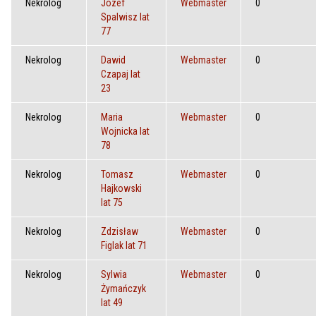
Nekrolog
Józef
Webmaster
0
Spalwisz lat
77
Nekrolog
Dawid
Webmaster
0
Czapaj lat
23
Nekrolog
Maria
Webmaster
0
Wojnicka lat
78
Nekrolog
Tomasz
Webmaster
0
Hajkowski
lat 75
Nekrolog
Zdzisław
Webmaster
0
Figlak lat 71
Nekrolog
Sylwia
Webmaster
0
Żymańczyk
lat 49