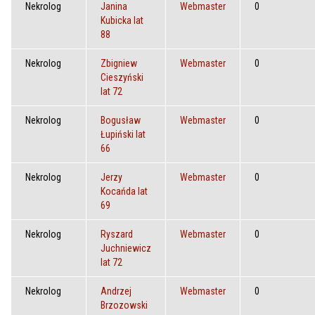
Nekrolog
Janina
Webmaster
0
Kubicka lat
88
Nekrolog
Zbigniew
Webmaster
0
Cieszyński
lat 72
Nekrolog
Bogusław
Webmaster
0
Łupiński lat
66
Nekrolog
Jerzy
Webmaster
0
Kocańda lat
69
Nekrolog
Ryszard
Webmaster
0
Juchniewicz
lat 72
Nekrolog
Andrzej
Webmaster
0
Brzozowski