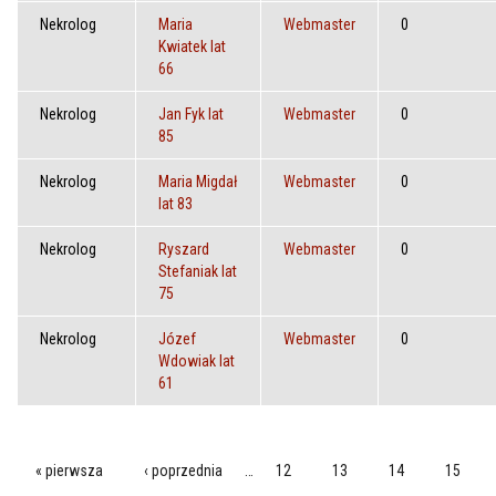
Nekrolog
Maria
Webmaster
0
Kwiatek lat
66
Nekrolog
Jan Fyk lat
Webmaster
0
85
Nekrolog
Maria Migdał
Webmaster
0
lat 83
Nekrolog
Ryszard
Webmaster
0
Stefaniak lat
75
Nekrolog
Józef
Webmaster
0
Wdowiak lat
61
« pierwsza
‹ poprzednia
…
12
13
14
15
STRONY