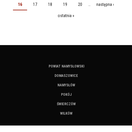
16
17
18
19
20
…
następna ›
ostatnia »
POWIAT NAMYSŁOWSKI
DOMASZOWICE
NAMYSŁÓW
POKÓJ
ŚWIERCZÓW
WILKÓW