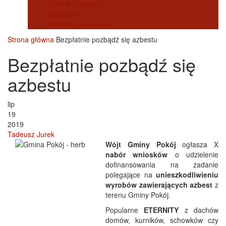
Cennik - reklama
Regulamin
Polityka prywatności
Strona główna
Bezpłatnie pozbądź się azbestu
Bezpłatnie pozbądź się
azbestu
lip
19
2019
Tadeusz Jurek
Wójt Gminy Pokój
ogłasza X
nabór wniosków
o udzielenie
dofinansowania na zadanie
polegające na
unieszkodliwieniu
wyrobów zawierających azbest
z
terenu Gminy Pokój.
Popularne
ETERNITY
z dachów
domów, kurników, schowków czy