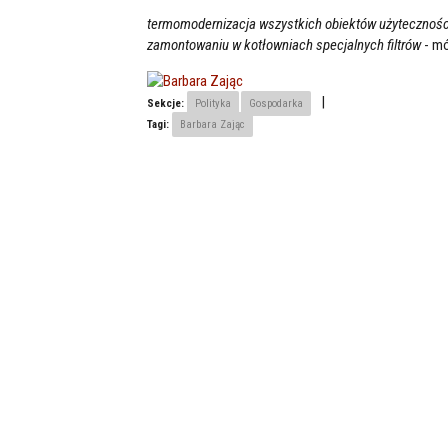
termomodernizacja wszystkich obiektów użyteczności
zamontowaniu w kotłowniach specjalnych filtrów
- mó
|
Sekcje:
Polityka
Gospodarka
Tagi:
Barbara Zając