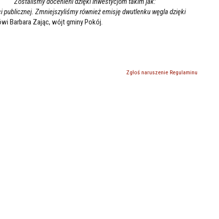
Zostaliśmy docenieni dzięki inwestycjom takim jak:
 publicznej. Zmniejszyliśmy również emisję dwutlenku węgla dzięki
wi Barbara Zając, wójt gminy Pokój.
Zgłoś naruszenie Regulaminu