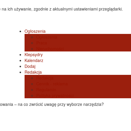
 na ich używanie, zgodnie z aktualnymi ustawieniami przeglądarki.
Ogłoszenia
Ogłoszenia
Praca
Nieruchomości
Klepsydry
Kalendarz
Dodaj
Redakcja
Redakcja
Cennik - reklama
Regulamin
Polityka prywatności
rowania – na co zwrócić uwagę przy wyborze narzędzia?