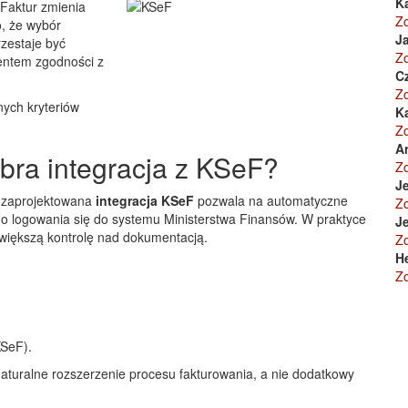
K
Faktur zmienia
Z
o, że wybór
Ja
zestaje być
Z
entem zgodności z
C
Z
nych kryteriów
K
Z
A
bra integracja z KSeF?
Z
Je
 zaprojektowana
integracja KSeF
pozwala na automatyczne
Z
ego logowania się do systemu Ministerstwa Finansów. W praktyce
Je
większą kontrolę nad dokumentacją.
Z
H
Z
KSeF).
naturalne rozszerzenie procesu fakturowania, a nie dodatkowy