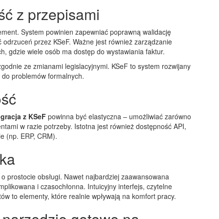
ść z przepisami
lement. System powinien zapewniać poprawną walidację
 odrzuceń przez KSeF. Ważne jest również zarządzanie
h, gdzie wiele osób ma dostęp do wystawiania faktur.
 zgodnie ze zmianami legislacyjnymi. KSeF to system rozwijany
ć do problemów formalnych.
ość
egracja z KSeF
powinna być elastyczna – umożliwiać zarówno
tami w razie potrzeby. Istotna jest również dostępność API,
ie (np. ERP, CRM).
ika
 o prostocie obsługi. Nawet najbardziej zaawansowana
omplikowana i czasochłonna. Intuicyjny interfejs, czytelne
w to elementy, które realnie wpływają na komfort pracy.
narzędzie gotowe na