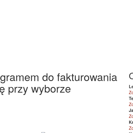
ogramem do fakturowania
ę przy wyborze
L
Z
Te
Z
J
Z
K
Z