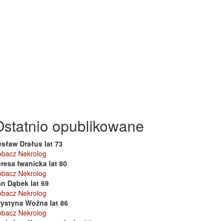
Ostatnio opublikowane
esław Drałus lat 73
obacz Nekrolog
resa Iwanicka lat 80
obacz Nekrolog
an Dąbek lat 69
obacz Nekrolog
rystyna Woźna lat 86
obacz Nekrolog