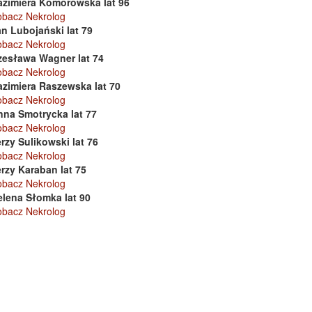
azimiera Komorowska lat 96
obacz Nekrolog
n Lubojański lat 79
obacz Nekrolog
zesława Wagner lat 74
obacz Nekrolog
azimiera Raszewska lat 70
obacz Nekrolog
nna Smotrycka lat 77
obacz Nekrolog
rzy Sulikowski lat 76
obacz Nekrolog
rzy Karaban lat 75
obacz Nekrolog
elena Słomka lat 90
obacz Nekrolog