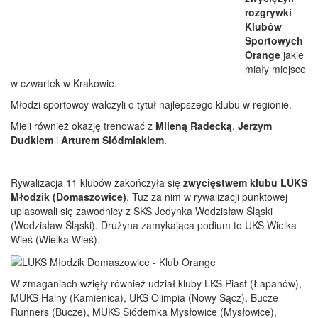
rozgrywki
Klubów
Sportowych
Orange
jakie
miały miejsce
w czwartek w Krakowie.
Młodzi sportowcy walczyli o tytuł najlepszego klubu w regionie.
Mieli również okazję trenować z
Mileną Radecką
,
Jerzym
Dudkiem
i
Arturem Siódmiakiem
.
Rywalizacja 11 klubów zakończyła się
zwycięstwem klubu LUKS
Młodzik (Domaszowice)
. Tuż za nim w rywalizacji punktowej
uplasowali się zawodnicy z SKS Jedynka Wodzisław Śląski
(Wodzisław Śląski). Drużyna zamykająca podium to UKS Wielka
Wieś (Wielka Wieś).
W zmaganiach wzięły również udział kluby LKS Piast (Łapanów),
MUKS Halny (Kamienica), UKS Olimpia (Nowy Sącz), Bucze
Runners (Bucze), MUKS Siódemka Mysłowice (Mysłowice),