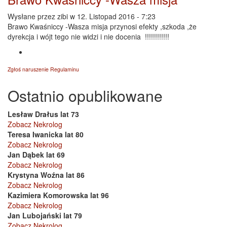
Wysłane przez
zibi
w 12. Listopad 2016 - 7:23
Brawo Kwaśniccy -Wasza misja przynosi efekty ,szkoda ,że
dyrekcja i wójt tego nie widzi i nie docenia !!!!!!!!!!!!
Zgłoś naruszenie Regulaminu
Ostatnio opublikowane
Lesław Drałus lat 73
Zobacz Nekrolog
Teresa Iwanicka lat 80
Zobacz Nekrolog
Jan Dąbek lat 69
Zobacz Nekrolog
Krystyna Woźna lat 86
Zobacz Nekrolog
Kazimiera Komorowska lat 96
Zobacz Nekrolog
Jan Lubojański lat 79
Zobacz Nekrolog