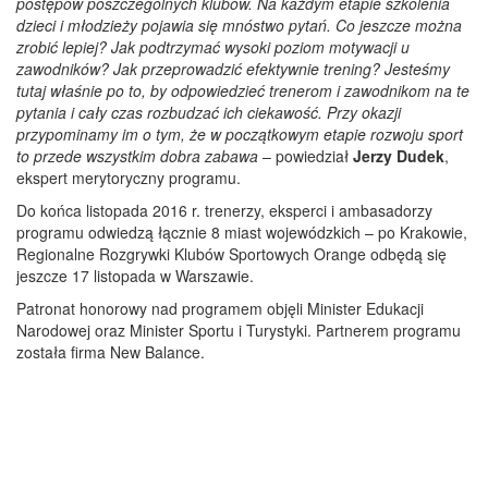
postępów poszczególnych klubów. Na każdym etapie szkolenia
dzieci i młodzieży pojawia się mnóstwo pytań. Co jeszcze można
zrobić lepiej? Jak podtrzymać wysoki poziom motywacji u
zawodników? Jak przeprowadzić efektywnie trening? Jesteśmy
tutaj właśnie po to, by odpowiedzieć trenerom i zawodnikom na te
pytania i cały czas rozbudzać ich ciekawość. Przy okazji
przypominamy im o tym, że w początkowym etapie rozwoju sport
to przede wszystkim dobra zabawa
– powiedział
Jerzy Dudek
,
ekspert merytoryczny programu.
Do końca listopada 2016 r. trenerzy, eksperci i ambasadorzy
programu odwiedzą łącznie 8 miast wojewódzkich – po Krakowie,
Regionalne Rozgrywki Klubów Sportowych Orange odbędą się
jeszcze 17 listopada w Warszawie.
Patronat honorowy nad programem objęli Minister Edukacji
Narodowej oraz Minister Sportu i Turystyki. Partnerem programu
została firma New Balance.