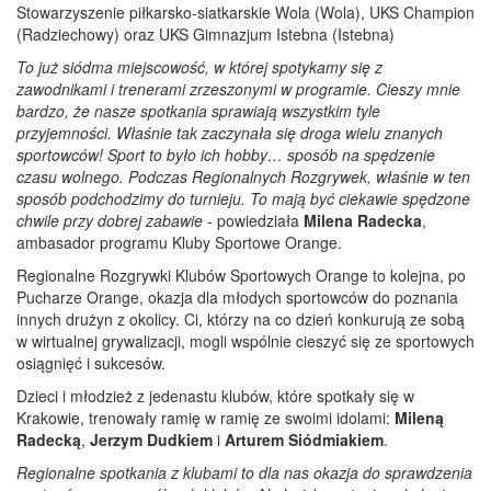
Stowarzyszenie piłkarsko-siatkarskie Wola (Wola), UKS Champion
(Radziechowy) oraz UKS Gimnazjum Istebna (Istebna)
To już siódma miejscowość, w której spotykamy się z
zawodnikami i trenerami zrzeszonymi w programie. Cieszy mnie
bardzo, że nasze spotkania sprawiają wszystkim tyle
przyjemności. Właśnie tak zaczynała się droga wielu znanych
sportowców! Sport to było ich hobby… sposób na spędzenie
czasu wolnego. Podczas Regionalnych Rozgrywek, właśnie w ten
sposób podchodzimy do turnieju. To mają być ciekawie spędzone
chwile przy dobrej zabawie
- powiedziała
Milena Radecka
,
ambasador programu Kluby Sportowe Orange.
Regionalne Rozgrywki Klubów Sportowych Orange to kolejna, po
Pucharze Orange, okazja dla młodych sportowców do poznania
innych drużyn z okolicy. Ci, którzy na co dzień konkurują ze sobą
w wirtualnej grywalizacji, mogli wspólnie cieszyć się ze sportowych
osiągnięć i sukcesów.
Dzieci i młodzież z jedenastu klubów, które spotkały się w
Krakowie, trenowały ramię w ramię ze swoimi idolami:
Mileną
Radecką
,
Jerzym Dudkiem
i
Arturem Siódmiakiem
.
Regionalne spotkania z klubami to dla nas okazja do sprawdzenia