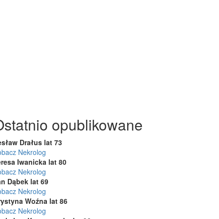
Ostatnio opublikowane
esław Drałus lat 73
obacz Nekrolog
resa Iwanicka lat 80
obacz Nekrolog
an Dąbek lat 69
obacz Nekrolog
rystyna Woźna lat 86
obacz Nekrolog