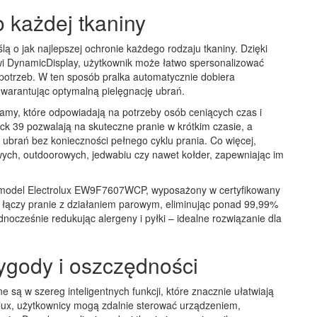
każdej tkaniny
lą o jak najlepszej ochronie każdego rodzaju tkaniny. Dzięki
wi DynamicDisplay, użytkownik może łatwo spersonalizować
 potrzeb. W ten sposób pralka automatycznie dobiera
gwarantując optymalną pielęgnację ubrań.
ramy, które odpowiadają na potrzeby osób ceniących czas i
ck 39 pozwalają na skuteczne pranie w krótkim czasie, a
ubrań bez konieczności pełnego cyklu prania. Co więcej,
wych, outdoorowych, jedwabiu czy nawet kołder, zapewniając im
model Electrolux EW9F7607WCP, wyposażony w certyfikowany
 łączy pranie z działaniem parowym, eliminując ponad 99,99%
dnocześnie redukując alergeny i pyłki – idealne rozwiązanie dla
wygody i oszczędności
są w szereg inteligentnych funkcji, które znacznie ułatwiają
rolux, użytkownicy mogą zdalnie sterować urządzeniem,