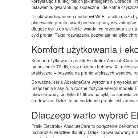
korzystając z funkcji takich jak Inteligentny Doradca P
ustawienia, gwarantując skuteczne i delikatne czyszcz
Dzięki wbudowanemu modułowi Wi-Fi, pralka może by
planowanie prania nawet podczas pracy czy zakupów.
długość cyklu do wielkości wsadu, co przekłada się n
cykl prania. Takie rozwiązania pozwalają nie tylko chr
Komfort użytkowania i ek
Komfort użytkowania pralek Electrolux AbsoluteCare to 
na poziomie 76 dB, oraz dużemu bębnowi XL mieszcząc
praktyczne – pozwala na pranie większych wsadów, redu
Co ważne, seria AbsoluteCare wyróżnia się wysoką en
urządzenia klasy A, a roczne zużycie energii model
niewiele wody, bo tylko 51 litrów na cykl, co sprawia, 
środowiska. Dzięki temu codzienne pranie jest zarówn
Dlaczego warto wybrać E
Pralki Electrolux AbsoluteCare to połączenie delikatno
najbardziej wrażliwe tkaniny. Dzięki zaawansowanym 