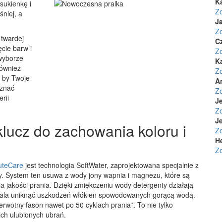
K
 sukienkę i
Z
śniej, a
Ja
Z
 twardej
C
cie barw i
Z
 wyborze
K
również
Z
, by Twoje
A
oznać
Z
rii
Je
Z
Je
klucz do zachowania koloru i
Z
H
Z
luteCare
jest technologia SoftWater, zaprojektowana specjalnie z
y. System ten usuwa z wody jony wapnia i magnezu, które są
 jakości prania. Dzięki zmiękczeniu wody detergenty działają
zwala uniknąć uszkodzeń włókien spowodowanych gorącą wodą.
erwotny fason nawet po 50 cyklach prania*. To nie tylko
ch ulubionych ubrań.