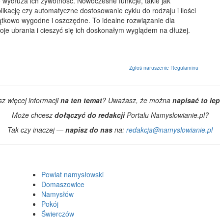
o wydłuża ich żywotność. Nowoczesne funkcje, takie jak
ikację czy automatyczne dostosowanie cyklu do rodzaju i ilości
yjątkowo wygodne i oszczędne. To idealne rozwiązanie dla
je ubrania i cieszyć się ich doskonałym wyglądem na dłużej.
Zgłoś naruszenie Regulaminu
z więcej informacji
na ten temat
? Uważasz, że można
napisać to lep
Może chcesz
dołączyć do redakcji
Portalu Namyslowianie.pl?
Tak czy inaczej —
napisz do nas
na:
redakcja@namyslowianie.pl
Powiat namysłowski
Domaszowice
Namysłów
Pokój
Świerczów