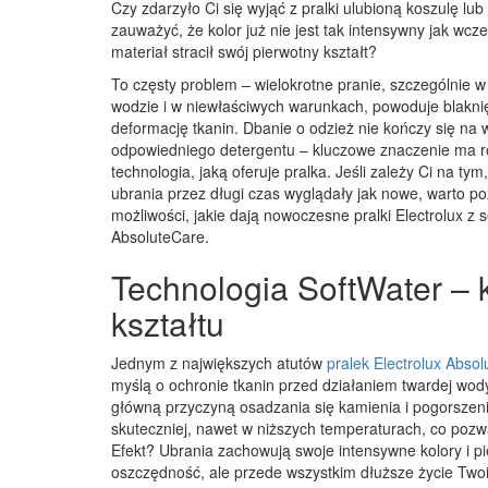
Czy zdarzyło Ci się wyjąć z pralki ulubioną koszulę lub
zauważyć, że kolor już nie jest tak intensywny jak wcze
materiał stracił swój pierwotny kształt?
To częsty problem – wielokrotne pranie, szczególnie w
wodzie i w niewłaściwych warunkach, powoduje blaknię
deformację tkanin. Dbanie o odzież nie kończy się na
odpowiedniego detergentu – kluczowe znaczenie ma 
technologia, jaką oferuje pralka. Jeśli zależy Ci na tym
ubrania przez długi czas wyglądały jak nowe, warto p
możliwości, jakie dają nowoczesne pralki Electrolux z se
AbsoluteCare.
Technologia SoftWater – 
kształtu
Jednym z największych atutów
pralek Electrolux Abso
myślą o ochronie tkanin przed działaniem twardej wod
główną przyczyną osadzania się kamienia i pogorszenia
skuteczniej, nawet w niższych temperaturach, co po
Efekt? Ubrania zachowują swoje intensywne kolory i pi
oszczędność, ale przede wszystkim dłuższe życie Twoi