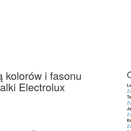
 kolorów i fasonu
lki Electrolux
L
Z
Te
Z
J
Z
K
Z