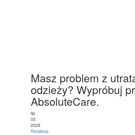
Masz problem z utratą
odzieży? Wypróbuj pra
AbsoluteCare.
lip
03
2025
Redakcja