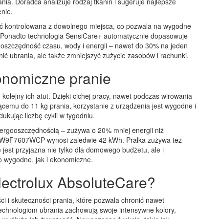
rania. Doradca analizuje rodzaj tkanin i sugeruje najlepsze
enie.
ć kontrolowana z dowolnego miejsca, co pozwala na wygodne
 Ponadto technologia SensiCare+ automatycznie dopasowuje
a oszczędność czasu, wody i energii – nawet do 30% na jeden
onić ubrania, ale także zmniejszyć zużycie zasobów i rachunki.
onomiczne pranie
kolejny ich atut. Dzięki cichej pracy, nawet podczas wirowania
emu do 11 kg prania, korzystanie z urządzenia jest wygodne i
kując liczbę cykli w tygodniu.
ergooszczędnością – zużywa o 20% mniej energii niż
u EW9F7607WCP wynosi zaledwie 42 kWh. Pralka zużywa też
że jest przyjazna nie tylko dla domowego budżetu, ale i
o wygodne, jak i ekonomiczne.
lectrolux AbsoluteCare?
ści i skuteczności prania, które pozwala chronić nawet
technologiom ubrania zachowują swoje intensywne kolory,