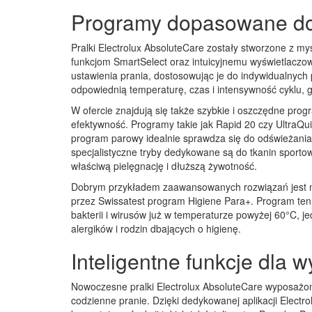
Programy dopasowane do 
Pralki Electrolux AbsoluteCare zostały stworzone z myś
funkcjom SmartSelect oraz intuicyjnemu wyświetlaczo
ustawienia prania, dostosowując je do indywidualnych
odpowiednią temperaturę, czas i intensywność cyklu, 
W ofercie znajdują się także szybkie i oszczędne prog
efektywność. Programy takie jak Rapid 20 czy UltraQui
program parowy idealnie sprawdza się do odświeżania 
specjalistyczne tryby dedykowane są do tkanin sporto
właściwą pielęgnację i dłuższą żywotność.
Dobrym przykładem zaawansowanych rozwiązań jest 
przez Swissatest program Higiene Para+. Program ten
bakterii i wirusów już w temperaturze powyżej 60°C, je
alergików i rodzin dbających o higienę.
Inteligentne funkcje dla 
Nowoczesne pralki Electrolux AbsoluteCare wyposażone 
codzienne pranie. Dzięki dedykowanej aplikacji Elect