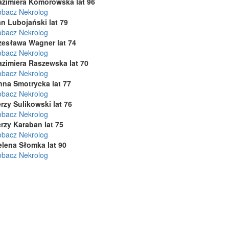
azimiera Komorowska lat 96
obacz Nekrolog
n Lubojański lat 79
obacz Nekrolog
zesława Wagner lat 74
obacz Nekrolog
azimiera Raszewska lat 70
obacz Nekrolog
nna Smotrycka lat 77
obacz Nekrolog
rzy Sulikowski lat 76
obacz Nekrolog
rzy Karaban lat 75
obacz Nekrolog
elena Słomka lat 90
obacz Nekrolog