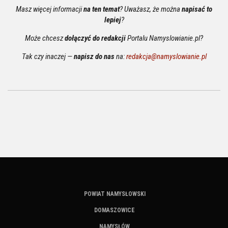
Masz więcej informacji
na ten temat
? Uważasz, że można
napisać to
lepiej
?
Może chcesz
dołączyć do redakcji
Portalu Namyslowianie.pl?
Tak czy inaczej —
napisz do nas
na:
redakcja@namyslowianie.pl
POWIAT NAMYSŁOWSKI
DOMASZOWICE
NAMYSŁÓW