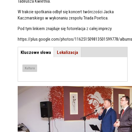
Tadeusza Kwietnia.
W trakcie spotkania odbył się koncert twórczości Jacka
Kaczmarskiego w wykonaniu zespołu Triada Poetica.
Pod tym linkiem znajduje się fotorelacja z całej imprezy
https://plus.google.com/photos/116251509813501599778/album
Kluczowe słowa
(aktywna
Lokalizacja
TEMAT / LOKALIZACJA
karta)
Kultura