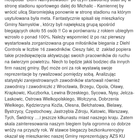
stronę stadionu sportowego dalej do Michalic - Kamiennej by
wrócić ulicą Staromiejską ponownie w stronę stadionu na którym
usytułowana była meta. Fantastycznie spisali się mieszkańcy
Gminy Namysłów , którzy byli największą grupą spośród
biegających około 55 osób !! Co w porównaniu z rokiem ubiegłym
wzrosło o ponad 100%. Należy wspomnieć iż po raz pierwszy
wystartowała zorganizowana grupa miłośników biegania z Diehl
Controls w liczbie 16 zawodników. Cieszy fakt, iż zakład popiera
takie przedsięwzięcia aktywizując swoich pracowników do ruchu
na świerzym powietrzu. Niech to będzie jakiś bodziec dla innych
firm naszej gminy. Być może oni za rok wystawią swoje
reprezentacje by rywalizować pomiędzy sobą. Analizując
statystyki zarejestrowanych zawodników startowali również
zawodnicy i zawodniczki z Wrocławia, Brzegu, Opola, Oławy,
Krapkowic, Kluczborka, Lewina Brzeskiego, Sycowa, Nysy, Jelcza-
Laskowic, Ostrowa Wielkopolskiego, Wołczyna, Dobrzenia
Wielkiego, Kędzierzyna Koźla, Olesna, Bełchatowa, Bielawy,
Bystrzycy, Częstochowy, Jastrzębia Zdroju, Katowic, Warszawy,
Tych, Świdnicy ....i jeszcze kilkunastu miast naszego kraju. Zatem
skala zainteresowania naszym biegiem była ogromna co dobrze
wróży na przyszły rok. W stawce biegaczy bezkonkurencyjny
okazał się mieszkaniec naszej Gminy reprezentujący AZS KU