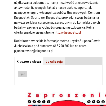
użytkowania pulsometru, mamy możliwość przeprowadzenia
aktywności fizycznych, tak aby nasze ciało czerpało, jak
nawięcej energii z własnych zasobów tłuszczowych. Centrum
Diagnostyki Sportowej Diagnostix prowadzi swoje badania na
najwyższej klasy sprzęcie przeznaczonym do kompleksowych
badań w zakresie wydolności organizmu człowieka. Pełna
oferta znajduje się na stronie
http://diagnostix.pl
Dodatkowo wszelkie informacje można uzyskać u pana Pawła
Juchniewicza pod numerem 665 298 800 lub na adres
p.juchniewicz@diagnostix.pl
Kluczowe słowa
(aktywna
Lokalizacja
TEMAT / LOKALIZACJA
karta)
Sport