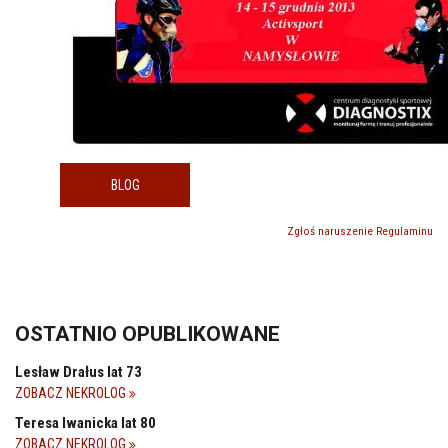
BLOG
Zgłoś naruszenie Regulaminu
OSTATNIO OPUBLIKOWANE
Lesław Drałus lat 73
ZOBACZ NEKROLOG
Teresa Iwanicka lat 80
ZOBACZ NEKROLOG