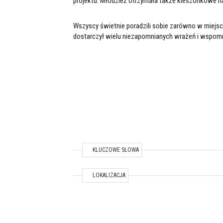
projektu. Młodzież otrzymała także kieszonkowe n
Wszyscy świetnie poradzili sobie zarówno w miejsca
dostarczył wielu niezapomnianych wrażeń i wspomni
KLUCZOWE SŁOWA
TEMAT / LOKALIZACJA
LOKALIZACJA