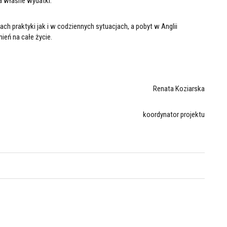
a własne wydatki.
ch praktyki jak i w codziennych sytuacjach, a pobyt w Anglii
eń na całe życie.
Renata Koziarska
koordynator projektu