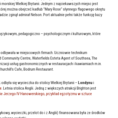
i morskiej Wielkiej Brytanii. Jednym z najciekawszych miejsc jest
której można obejrzeć kadłub "Mary Rose" słynnego flagowego okrętu
ładzie zginął admirał Nelson. Port aktualnie pełni także funkcję bazy
 językowym, pedagogiczno – psychologicznym i kulturowym, które
kę odbywała w miejscowych firmach. Uczniowie technikum
Community Centre, Waterfields Esteta Agent of Southsea, The
acji usług gastronomicznych w restauracjach i kawiarniach m.in.
urchill's Cafe, Bodrum Restaurant.
odbyła się wycieczka do stolicy Wielkiej Brytanii –
Londynu
i
e
. Letnia stolica Anglii. Jedną z większych atrakcji Brighton jest
nie Jerzego IV Hanowerskiego, przykład egzotyzmu w sztuce
y, wycieczki, przelot do i z Anglii) finansowana była ze środków