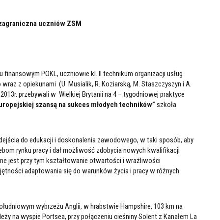
 zagraniczna uczniów ZSM
 finansowym POKL, uczniowie kl. II technikum organizacji usług
 wraz z opiekunami (U. Musialik, R. Koziarską, M. Staszczyszyn i A.
13r. przebywali w Wielkiej Brytanii na 4 – tygodniowej praktyce
Europejskiej szansą na sukces młodych techników”
szkoła
dejścia do edukacji i doskonalenia zawodowego, w taki sposób, aby
ebom rynku pracy i dał możliwość zdobycia nowych kwalifikacji
 jest przy tym kształtowanie otwartości i wrażliwości
jętności adaptowania się do warunków życia i pracy w różnych
ołudniowym wybrzeżu Anglii, w hrabstwie Hampshire, 103 km na
ży na wyspie Portsea, przy połączeniu cieśniny Solent z Kanałem La