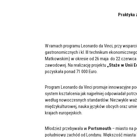
Praktyka
W ramach programu Leonardo da Vinci, przy wsparciu
gastronomicznych i kl. III technikum ekonomicznego
Matkowskim) w okresie od 26 maja do 22 czerwca 20
zawodowej. Na realizację projektu
„Staże w Unii 
pozyskała ponad 71 000 Euro.
Program Leonardo da Vinci promuje innowacyjne po
system kształcenia jak najpełniej odpowiadał potrz
według nowoczesnych standardów. Niezwykle ważne
międzykulturowej, nauka języków obcych oraz umie
krajach europejskich.
Młodzież przebywała w
Portsmouth
– miasto na p
południowy zachód od Londynu. Większość miasta le