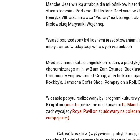
Manche. Jest wielką atrakcją dla miłośników histori
stara stocznia - Portsmouth Historic Dockyard, w 
Henryka VIII, oraz liniowca "Victory" na którego pok
Królewskiej Marynarki Wojennej.
Wyjazd poprzedzony był licznymi przygotowaniami:
miały pomóc w adaptacji w nowych warunkach.
Młodzież mieszkała u angielskich rodzin, a prakty
ekonomicznego m.in. w Zam Zam Estates, Buckland 
Community Empowerment Group, a technikum organiz
Rockby's, Jamocha Coffe Shop, Pompey on a Roll, Ch
W czasie pobytu realizowany był program kulturowy; 
Brighton
(
miasto
położone nad kanałem
La Manch
zachwycający
Royal Pavilion zbudowany na polece
europejskiej).
Całość kosztów (wyżywienie, pobyt, kurs językow