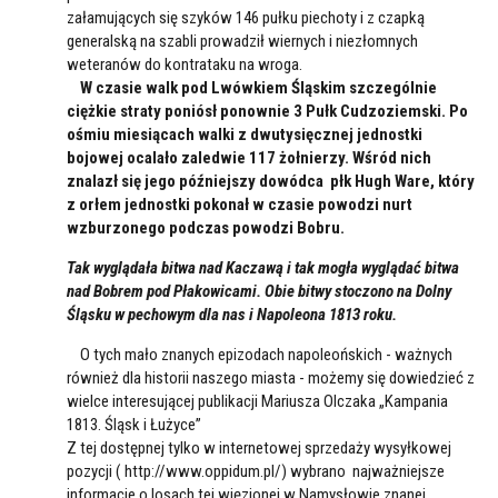
załamujących się szyków 146 pułku piechoty i z czapką
generalską na szabli prowadził wiernych i niezłomnych
weteranów do kontrataku na wroga.
W czasie walk pod Lwówkiem Śląskim szczególnie
ciężkie straty poniósł ponownie 3 Pułk Cudzoziemski. Po
ośmiu miesiącach walki z dwutysięcznej jednostki
bojowej ocalało zaledwie 117 żołnierzy. Wśród nich
znalazł się jego późniejszy dowódca płk Hugh Ware, który
z orłem jednostki pokonał w czasie powodzi nurt
wzburzonego podczas powodzi Bobru.
Tak wyglądała bitwa nad Kaczawą i tak mogła wyglądać bitwa
nad Bobrem pod Płakowicami. Obie bitwy stoczono na Dolny
Śląsku w pechowym dla nas i Napoleona 1813 roku.
O tych mało znanych epizodach napoleońskich - ważnych
również dla historii naszego miasta - możemy się dowiedzieć z
wielce interesującej publikacji Mariusza Olczaka „Kampania
1813. Śląsk i Łużyce”
Z tej dostępnej tylko w internetowej sprzedaży wysyłkowej
pozycji ( http://www.oppidum.pl/) wybrano najważniejsze
informacje o losach tej więzionej w Namysłowie znanej