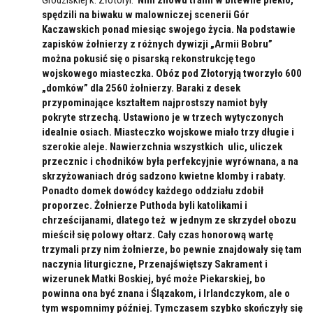
spędzili na biwaku w malowniczej scenerii Gór
Kaczawskich ponad miesiąc swojego życia. Na podstawie
zapisków żołnierzy z różnych dywizji „Armii Bobru”
można pokusić się o pisarską rekonstrukcję tego
wojskowego miasteczka. Obóz pod Złotoryją tworzyło 600
„domków” dla 2560 żołnierzy. Baraki z desek
przypominające kształtem najprostszy namiot były
pokryte strzechą. Ustawiono je w trzech wytyczonych
idealnie osiach. Miasteczko wojskowe miało trzy długie i
szerokie aleje. Nawierzchnia wszystkich ulic, uliczek
przecznic i chodników była perfekcyjnie wyrównana, a na
skrzyżowaniach dróg sadzono kwietne klomby i rabaty.
Ponadto domek dowódcy każdego oddziału zdobił
proporzec. Żołnierze Puthoda byli katolikami i
chrześcijanami, dlatego też w jednym ze skrzydeł obozu
mieścił się polowy ołtarz. Cały czas honorową wartę
trzymali przy nim żołnierze, bo pewnie znajdowały się tam
naczynia liturgiczne, Przenajświętszy Sakrament i
wizerunek Matki Boskiej, być może Piekarskiej, bo
powinna ona być znana i Ślązakom, i Irlandczykom, ale o
tym wspomnimy później. Tymczasem szybko skończyły się