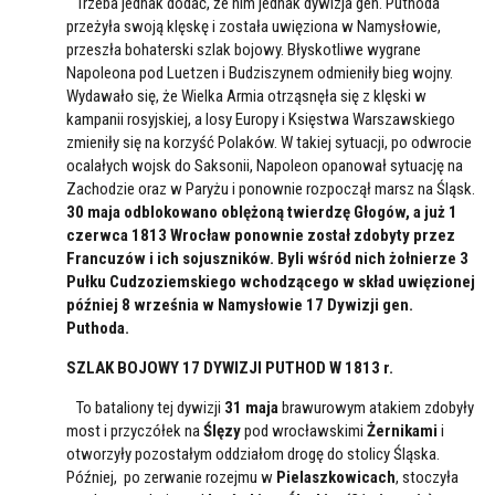
Trzeba jednak dodać, że nim jednak dywizja gen. Puthoda
przeżyła swoją klęskę i została uwięziona w Namysłowie,
przeszła bohaterski szlak bojowy. Błyskotliwe wygrane
Napoleona pod Luetzen i Budziszynem odmieniły bieg wojny.
Wydawało się, że Wielka Armia otrząsnęła się z klęski w
kampanii rosyjskiej, a losy Europy i Księstwa Warszawskiego
zmieniły się na korzyść Polaków. W takiej sytuacji, po odwrocie
ocalałych wojsk do Saksonii, Napoleon opanował sytuację na
Zachodzie oraz w Paryżu i ponownie rozpoczął marsz na Śląsk.
30 maja odblokowano oblężoną twierdzę Głogów, a już 1
czerwca 1813 Wrocław ponownie został zdobyty przez
Francuzów i ich sojuszników. Byli wśród nich żołnierze 3
Pułku Cudzoziemskiego wchodzącego w skład uwięzionej
później 8 września w Namysłowie 17 Dywizji gen.
Puthoda.
SZLAK BOJOWY 17 DYWIZJI PUTHOD W 1813 r.
To bataliony tej dywizji
31 maja
brawurowym atakiem zdobyły
most i przyczółek na
Ślęzy
pod wrocławskimi
Żernikami
i
otworzyły pozostałym oddziałom drogę do stolicy Śląska.
Później, po zerwanie rozejmu w
Pielaszkowicach
, stoczyła