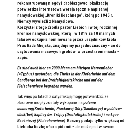
rekonstruowaną niegdyś drobiazgowo lokalizację
potwierdza internetowa wersja ręcznie napisanej
namysłowskiej „Kroniki Koschnego”, którą po 1945 r.
Niemcy wywieźli z Namysłowa.
Korzystał z tego źródła pastor Liebich i w tej rodzinnej
kronice namysłowskiej, którą w 1819 za 10 marnych
talarów odkupiła nominowana przez urzędników króla
Prus Rada Miejska, znajdujemy już jednoznaczny - co do
usytuowania masowych grobów w przestrzeni miasta -
zapis:
Es sind auch hier an 2000 Mann am hitzigen Nervenfieber
(=Typhus) gestorben, die Theils in der Kieferheide auf dem
Sandberge bei der Dreifaltigkeitskirche und auf der
Fleischerwiese begraben wurden.
Tak więc po latach z satysfakcją mogę potwierdzić, że
zbiorowe mogiły zostały wykopane na
polanie
sosnowej(Kieferheide) Piaskowej Góry(Sandberge) w pobliżu–
obok(bei) kaplicy św. Trójcy (Dreifaltigkeitskirche) i na Łące
Rzeźniczej (Fleischerwiese)
.
Koszny podaje tylko większą od
Liebicha liczbę ofiar epidemii
– ale może jest w swoim