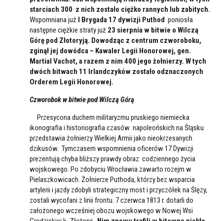
starciach 300 z nich zostało ciężko rannych lub zabitych.
Wspomniana już
I Brygada 17 dywizji Puthod
poniosła
następne ciężkie straty już
23 sierpnia w bitwie o Wilczą
Górę pod Złotoryją. Dowodząc z centrum czworoboku,
zginął jej dowódca – Kawaler Legii Honorowej, gen.
Martial Vachot, a razem z nim 400 jego żołnierzy. W tych
dwóch bitwach 11 Irlandczyków zostało odznaczonych
Orderem Legii Honorowej.
Czworobok w bitwie pod Wilczą Górą
Przesycona duchem militaryzmu pruskiego niemiecka
ikonografia i historiografia czasów napoleońskich na Śląsku
przedstawia żołnierzy Wielkiej Armii jako nieokrzesanych
dzikusów. Tymczasem wspomnienia oficerów 17 Dywizji
prezentują chyba bliższy prawdy obraz codziennego życia
wojskowego. Po zdobyciu Wrocławia zawarto rozejm w
Pielaszkowicach. Żołnierze Puthoda, którzy bez wsparcia
artylerii i jazdy zdobyli strategiczny most i przyczółek na Ślęzy,
zostali wycofani z linii frontu. 7 czerwca 1813 r. dotarli do
założonego wcześniej obozu wojskowego w Nowej Wsi
Grodziskiej k. Złotoryi.
Nim znowu trafili w bitewne piekło,