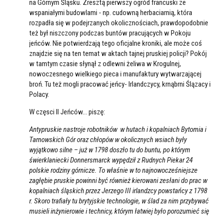
na Górnym Śląsku. Zresztą pierwszy ogród francuski ze
wspaniałymi budowlami - np. cudowną herbaciarnią, która
rozpadła się w podejrzanych okolicznościach, prawdopodobnie
też był niszczony podczas buntów pracujących w Pokoju
jeńców. Nie potwierdzają tego oficjalne kroniki, ale może coś
znajdzie się na ten temat w aktach tajnej pruskiej policji? Pokój
w tamtym czasie słynął z odlewni żeliwa w Krogulnej,
nowoczesnego wielkiego pieca i manufaktury wytwarzającej
broń. Tu też mogli pracować jeńcy- Irlandczycy, krnąbrni Ślązacy i
Polacy.
W częsci II Jeńców... piszę:
Antypruskie nastroje robotników w hutach i kopalniach Bytomia i
Tarnowskich Gór oraz chłopów w okolicznych wsiach były
wyjątkowo silne – już w 1798 doszło tu do buntu, po którym
świerklaniecki Donnersmarck wypędził z Rudnych Piekar 24
polskie rodziny górnicze. To właśnie w to najnowocześniejsze
zagłębie pruskie powinni być również kierowani zesłani do prac w
kopalniach śląskich przez Jerzego III irlandzcy powstańcy z 1798
r. Skoro trafiały tu brytyjskie technologie, w ślad za nim przybywać
musieli inżynierowie i technicy, którym łatwiej było porozumieć się