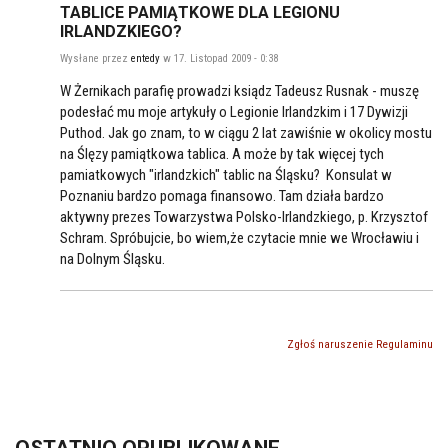
TABLICE PAMIĄTKOWE DLA LEGIONU
IRLANDZKIEGO?
Wysłane przez
entedy
w 17. Listopad 2009 - 0:38
W Żernikach parafię prowadzi ksiądz Tadeusz Rusnak - muszę
podesłać mu moje artykuły o Legionie Irlandzkim i 17 Dywizji
Puthod. Jak go znam, to w ciągu 2 lat zawiśnie w okolicy mostu
na Ślęzy pamiątkowa tablica. A może by tak więcej tych
pamiatkowych "irlandzkich" tablic na Śląsku? Konsulat w
Poznaniu bardzo pomaga finansowo. Tam działa bardzo
aktywny prezes Towarzystwa Polsko-Irlandzkiego, p. Krzysztof
Schram. Spróbujcie, bo wiem,że czytacie mnie we Wrocławiu i
na Dolnym Śląsku.
Zgłoś naruszenie Regulaminu
OSTATNIO OPUBLIKOWANE