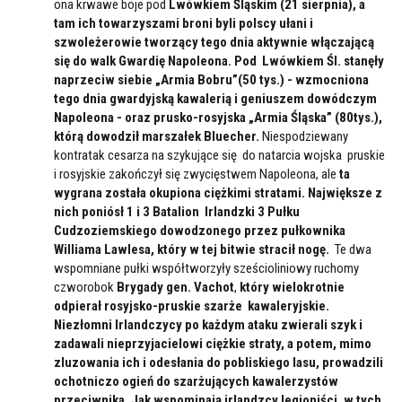
ona krwawe boje pod
Lwówkiem Śląskim (21 sierpnia), a
tam ich towarzyszami broni byli polscy ułani i
szwoleżerowie tworzący tego dnia aktywnie włączającą
się do walk Gwardię Napoleona.
Pod Lwówkiem Śl. stanęły
naprzeciw siebie „Armia Bobru”(50 tys.) - wzmocniona
tego dnia gwardyjską kawalerią i geniuszem dowódczym
Napoleona - oraz prusko-rosyjska „Armia Śląska” (80tys.),
którą dowodził marszałek Bluecher.
Niespodziewany
kontratak cesarza na szykujące się do natarcia wojska pruskie
i rosyjskie zakończył się zwycięstwem Napoleona, ale
ta
wygrana została okupiona ciężkimi stratami. Największe z
nich poniósł 1 i 3 Batalion Irlandzki 3 Pułku
Cudzoziemskiego dowodzonego przez pułkownika
Williama Lawlesa, który w tej bitwie stracił nogę.
Te dwa
wspomniane pułki współtworzyły sześcioliniowy ruchomy
czworobok
Brygady gen. Vachot
,
który wielokrotnie
odpierał rosyjsko-pruskie szarże kawaleryjskie.
Niezłomni Irlandczycy po każdym ataku zwierali szyk i
zadawali nieprzyjacielowi ciężkie straty, a potem, mimo
zluzowania ich i odesłania do pobliskiego lasu, prowadzili
ochotniczo ogień do szarżujących kawalerzystów
przeciwnika. Jak wspominają irlandzcy legioniści, w tych