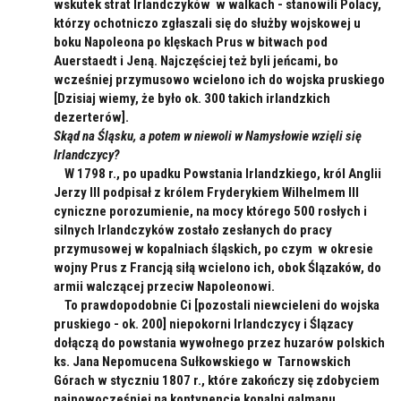
wskutek strat Irlandczyków w walkach - stanowili Polacy,
którzy ochotniczo zgłaszali się do służby wojskowej u
boku Napoleona po klęskach Prus w bitwach pod
Auerstaedt i Jeną. Najczęściej też byli jeńcami, bo
wcześniej przymusowo wcielono ich do wojska pruskiego
[Dzisiaj wiemy, że było ok. 300 takich irlandzkich
dezerterów].
Skąd na Śląsku, a potem w niewoli w Namysłowie wzięli się
Irlandczycy?
W 1798 r., po upadku Powstania Irlandzkiego, król Anglii
Jerzy III podpisał z królem Fryderykiem Wilhelmem III
cyniczne porozumienie, na mocy którego 500 rosłych i
silnych Irlandczyków zostało zesłanych do pracy
przymusowej w kopalniach śląskich, po czym w okresie
wojny Prus z Francją siłą wcielono ich, obok Ślązaków, do
armii walczącej przeciw Napoleonowi.
T
o prawdopodobnie Ci [pozostali niewcieleni do wojska
pruskiego - ok. 200] niepokorni Irlandczycy i Ślązacy
dołączą do powstania wywołnego przez huzarów polskich
ks. Jana Nepomucena Sułkowskiego w Tarnowskich
Górach w styczniu 1807 r., które zakończy się zdobyciem
najnowocześniej na kontynencie kopalni galmanu,