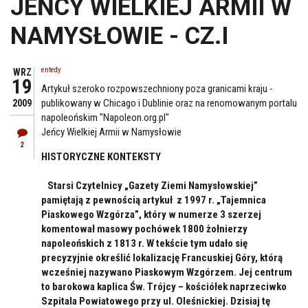
JEŃCY WIELKIEJ ARMII W
NAMYSŁOWIE - CZ.I
entedy
WRZ
19
Artykuł szeroko rozpowszechniony poza granicami kraju -
publikowany w Chicago i Dublinie oraz na renomowanym portalu
2009
napoleońskim "Napoleon.org.pl"
Jeńcy Wielkiej Armii w Namysłowie
2
HISTORYCZNE KONTEKSTY
Starsi Czytelnicy „Gazety Ziemi Namysłowskiej”
pamiętają z pewnością artykuł z 1997 r. „Tajemnica
Piaskowego Wzgórza”, który w numerze 3 szerzej
komentował masowy pochówek 1800 żołnierzy
napoleońskich z 1813 r. W tekście tym udało się
precyzyjnie określić lokalizację Francuskiej Góry, którą
wcześniej nazywano Piaskowym Wzgórzem. Jej centrum
to barokowa kaplica Św. Trójcy – kościółek naprzeciwko
Szpitala Powiatowego przy ul. Oleśnickiej. Dzisiaj tę