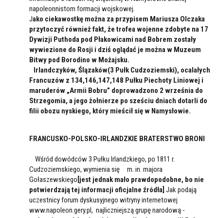
napoleonnistom formacji wojskowej.
J
ako ciekawostkę można za przypisem Mariusza Olczaka
przytoczyć również fakt, że trofea wojenne zdobyte na 17
Dywizji Puthoda pod Płakowicami nad Bobrem zostały
wywiezione do Rosji i dziś oglądać je można w Muzeum
Bitwy pod Borodino w Możajsku.
Irlandczyków, Ślązaków(3 Pułk Cudzoziemski), ocalałych
Francuzów z 134,146,147,148 Pułku Piechoty Liniowej i
maruderów „Armii Bobru” doprowadzono 2 września do
Strzegomia, a jego żołnierze po sześciu dniach dotarli do
filii obozu nyskiego, który mieścił się w Namysłowie.
FRANCUSKO-POLSKO-IRLANDZKIE BRATERSTWO BRONI
Wśród dowódców 3 Pułku Irlandzkiego, po 1811 r.
Cudzoziemskiego, wymienia się m. in. majora
Gołaszewskiego
[jest jednak mało prawdopodobne, bo nie
potwierdzają tej informacji oficjalne źródła]
.Jak podają
uczestnicy forum dyskusyjnego witryny internetowej
www.napoleon.gery.pl, najliczniejszą grupę narodową -