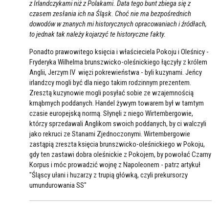
z Irlandczykami niż z Polakami. Data tego bunt zbiega się z
czasem zesłania ich na Śląsk. Choć nie ma bezpośrednich
dowodów w znanych mi historycznych opracowaniach i źródłach,
to jednak tak należy kojarzyć te historyczne fakty.
Ponadto prawowitego księcia i właścieciela Pokoju i Oleśnicy -
Fryderyka Wilhelma brunszwicko-oleśnickiego łączyły z królem
Anglii, Jerzym IV więzi pokrewieństwa - byli kuzynami. Jeńcy
irlandzcy mogli być dla niego takim rodzinnym prezentem.
Zresztą kuzynowie mogli posyłać sobie ze wzajemnością
krnąbrnych poddanych. Handel żywym towarem był w tamtym
czasie europejską normą. Słynęli z niego Wirtembergowie,
którzy sprzedawali Anglikom swoich poddanych, by ci walczyli
jako rekruci ze Stanami Zjednoczonymi. Wirtembergowie
zastąpią zreszta księcia brunszwicko-oleśnickiego w Pokoju,
gdy ten zastawi dobra oleśnickie z Pokojem, by powołać Czarny
Korpus i móc prowadzić wojnę z Napoleonem - patrz artykuł
"Śląscy ułani i huzarzy z trupią główką, czyli prekursorzy
umundurowania SS"