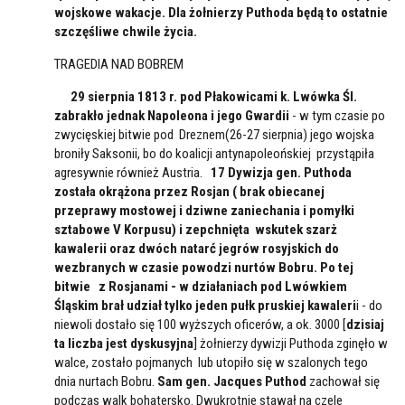
wojskowe wakacje. Dla żołnierzy Puthoda będą to ostatnie
szczęśliwe chwile życia.
TRAGEDIA NAD BOBREM
29 sierpnia 1813 r. pod Płakowicami k. Lwówka Śl.
zabrakło jednak Napoleona i jego Gwardi
i
- w tym czasie po
zwycięskiej bitwie pod Dreznem(26-27 sierpnia) jego wojska
broniły Saksonii, bo do koalicji antynapoleońskiej przystąpiła
agresywnie również Austria.
17 Dywizja gen. Puthoda
została okrążona przez Rosjan ( brak obiecanej
przeprawy mostowej i dziwne zaniechania i pomyłki
sztabowe V Korpusu) i zepchnięta wskutek szarż
kawalerii oraz dwóch natarć jegrów rosyjskich do
wezbranych w czasie powodzi nurtów Bobru. Po tej
bitwie z Rosjanami - w działaniach pod Lwówkiem
Śląskim brał udział tylko jeden pułk pruskiej kawaleri
i - do
niewoli dostało się 100 wyższych oficerów, a ok. 3000 [
dzisiaj
ta liczba jest dyskusyjna
] żołnierzy dywizji Puthoda zginęło w
walce, zostało pojmanych lub utopiło się w szalonych tego
dnia nurtach Bobru.
Sam gen. Jacques Puthod
zachował się
podczas walk bohatersko. Dwukrotnie stawał na czele