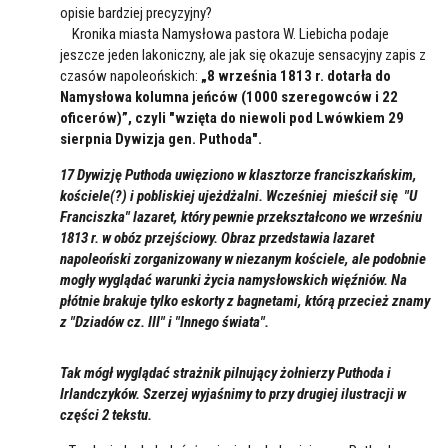
opisie bardziej precyzyjny?
Kronika miasta Namysłowa pastora W. Liebicha podaje
jeszcze jeden lakoniczny, ale jak się okazuje sensacyjny zapis z
czasów napoleońskich:
„8 września 1813 r. dotarła do
Namysłowa kolumna jeńców (1000 szeregowców i 22
oficerów)”, czyli "wzięta do niewoli pod Lwówkiem 29
sierpnia Dywizja gen. Puthoda".
17 Dywizję Puthoda uwięziono w klasztorze franciszkańskim,
kościele(?) i pobliskiej ujeżdżalni. Wcześniej mieścił się "U
Franciszka" lazaret, który pewnie przekształcono we wrześniu
1813 r. w obóz przejściowy. Obraz przedstawia lazaret
napoleoński zorganizowany w niezanym kościele, ale podobnie
mogły wyglądać warunki życia namysłowskich więźniów. Na
płótnie brakuje tylko eskorty z bagnetami, którą przecież znamy
z "Dziadów cz. III" i "Innego świata".
Tak mógł wyglądać strażnik pilnujący żołnierzy Puthoda i
Irlandczyków
. Szerzej wyjaśnimy to przy drugiej ilustracji w
części 2 tekstu.