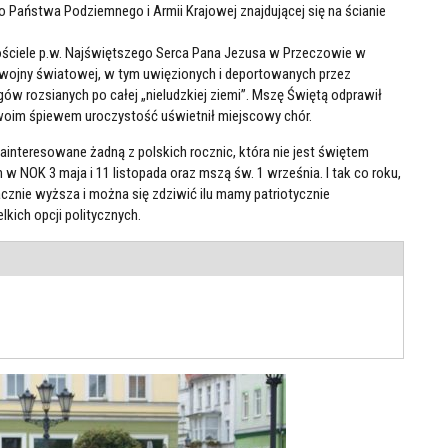
go Państwa Podziemnego i Armii Krajowej znajdującej się na ścianie
ościele p.w. Najświętszego Serca Pana Jezusa w Przeczowie w
I wojny światowej, w tym uwięzionych i deportowanych przez
w rozsianych po całej „nieludzkiej ziemi”. Mszę Świętą odprawił
woim śpiewem uroczystość uświetnił miejscowy chór.
zainteresowane żadną z polskich rocznic, która nie jest świętem
NOK 3 maja i 11 listopada oraz mszą św. 1 września. I tak co roku,
cznie wyższa i można się zdziwić ilu mamy patriotycznie
ich opcji politycznych.