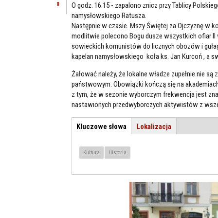
0
O godz. 16.15 - zapalono znicz przy Tablicy Polskie
namysłowskiego Ratusza.
Następnie w czasie Mszy Świętej za Ojczyznę w k
modlitwie polecono Bogu dusze wszystkich ofiar I
sowieckich komunistów do licznych obozów i gułagó
kapelan namysłowskiego koła ks. Jan Kurcoń , a s
Żałować należy, że lokalne władze zupełnie nie są 
państwowym. Obowiązki kończą się na akademiach w 
z tym, że w sezonie wyborczym frekwencja jest zna
nastawionych przedwyborczych aktywistów z wszelk
Kluczowe słowa
(aktywna
Lokalizacja
TEMAT / LOKALIZACJA
karta)
Kultura
Historia