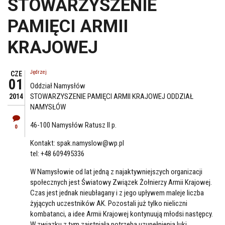
STOWARZYSZENIE
PAMIĘCI ARMII
KRAJOWEJ
Jędrzej
CZE
01
Oddział Namysłów
STOWARZYSZENIE PAMIĘCI ARMII KRAJOWEJ ODDZIAŁ
2014
NAMYSŁÓW
46-100 Namysłów Ratusz II p.
0
Kontakt: spak.namyslow@wp.pl
tel: +48 609495336
W Namysłowie od lat jedną z najaktywniejszych organizacji
społecznych jest Światowy Związek Żołnierzy Armii Krajowej.
Czas jest jednak nieubłagany i z jego upływem maleje liczba
żyjących uczestników AK. Pozostali już tylko nieliczni
kombatanci, a idee Armii Krajowej kontynuują młodsi następcy.
W związku z tym zaistniała potrzeba uzupełnienia luki