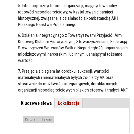
5. Integracji różnych form i organizacji, mających wspólny
rodowód niepodległościowy, w kształtowanie pamięci
historycznej, związanej z działalnością kombatancką AK i
Polskiego Państwa Podziemnego.
6. Działania integracyjnego z Towarzystwami Przyjaciół Armii
Krajowej, Klubami Historycznymi, Stowarzyszeniami, Federacją
Stowarzyszeń Weteranów Walk o Niepodległość, organizacjami
młodzieżowymi, harcerskimi lub innymi uznającymi tożsame
wartości.
7. Przejęcia z biegiem lat dorobku, sukcesji, wartości
materialnych i niematerialnych byłych żołnierzy AK oraz
stosownie do możliwości integracyjnych, dorobku innych
organizacji niepodległościowych bliskich etosowi i tradycji AK.”
Kluczowe słowa
(active
Lokalizacja
TEMAT / LOKALIZACJA
tab)
Kultura
Historia