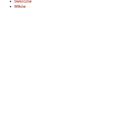
Świerczów
Wilków