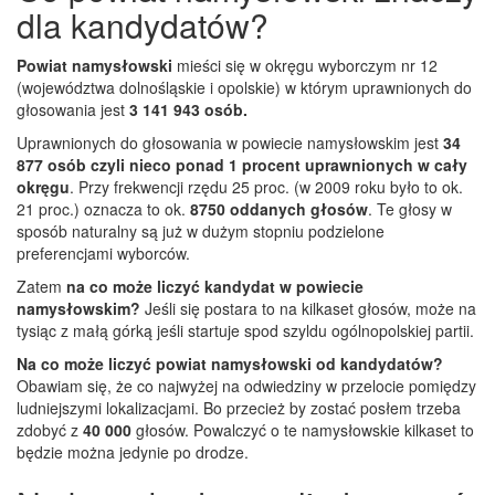
dla kandydatów?
Powiat namysłowski
mieści się w okręgu wyborczym nr 12
(województwa dolnośląskie i opolskie) w którym uprawnionych do
głosowania jest
3 141 943 osób.
Uprawnionych do głosowania w powiecie namysłowskim jest
34
877 osób czyli nieco ponad 1 procent uprawnionych w cały
okręgu
. Przy frekwencji rzędu 25 proc. (w 2009 roku było to ok.
21 proc.) oznacza to ok.
8750 oddanych głosów
. Te głosy w
sposób naturalny są już w dużym stopniu podzielone
preferencjami wyborców.
Zatem
na co może liczyć kandydat w powiecie
namysłowskim?
Jeśli się postara to na kilkaset głosów, może na
tysiąc z małą górką jeśli startuje spod szyldu ogólnopolskiej partii.
Na co może liczyć powiat namysłowski od kandydatów?
Obawiam się, że co najwyżej na odwiedziny w przelocie pomiędzy
ludniejszymi lokalizacjami. Bo przecież by zostać posłem trzeba
zdobyć z
40 000
głosów. Powalczyć o te namysłowskie kilkaset to
będzie można jedynie po drodze.