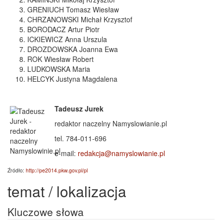
GRENIUCH Tomasz Wiesław
CHRZANOWSKI Michał Krzysztof
BORODACZ Artur Piotr
ICKIEWICZ Anna Urszula
DROZDOWSKA Joanna Ewa
ROK Wiesław Robert
LUDKOWSKA Maria
HELCYK Justyna Magdalena
Tadeusz Jurek
redaktor naczelny Namyslowianie.pl
tel. 784-011-696
e-mail:
redakcja@namyslowianie.pl
Źródło:
http://pe2014.pkw.gov.pl/pl
temat / lokalizacja
Kluczowe słowa