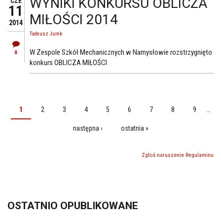
WYNIKI KONKURSU OBLICZA
CZE
11
MIŁOŚCI 2014
2014
Tadeusz Jurek
W Zespole Szkół Mechanicznych w Namysłowie rozstrzygnięto
0
konkurs OBLICZA MIŁOŚCI
1
2
3
4
5
6
7
8
9
…
STRONY
następna ›
ostatnia »
Zgłoś naruszenie Regulaminu
OSTATNIO OPUBLIKOWANE