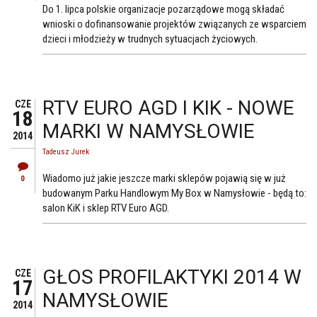
Do 1. lipca polskie organizacje pozarządowe mogą składać
wnioski o dofinansowanie projektów związanych ze wsparciem
dzieci i młodzieży w trudnych sytuacjach życiowych.
RTV EURO AGD I KIK - NOWE
CZE
18
MARKI W NAMYSŁOWIE
2014
Tadeusz Jurek
Wiadomo już jakie jeszcze marki sklepów pojawią się w już
0
budowanym Parku Handlowym My Box w Namysłowie - będą to:
salon KiK i sklep RTV Euro AGD.
GŁOS PROFILAKTYKI 2014 W
CZE
17
NAMYSŁOWIE
2014