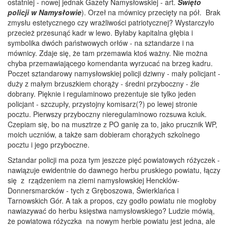
ostatniej - nowej jednak Gazety Namysłowskiej - art.
Święto
policji w Namysłowie
). Orzeł na mównicy przecięty na pół. Brak
zmysłu estetycznego czy wrażliwości patriotycznej? Wystarczyło
przecież przesunąć kadr w lewo. Byłaby kapitalna głębia i
symbolika dwóch państwowych orłów - na sztandarze i na
mównicy. Zdaje się, że tam przemawia ktoś ważny. Nie można
chyba przemawiającego komendanta wyrzucać na brzeg kadru.
Poczet sztandarowy namysłowskiej policji dziwny - mały policjant -
duży z małym brzuszkiem chorąży - średni przyboczny - źle
dobrany. Pięknie i regulaminowo prezentuje sie tylko jeden
policjant - szczupły, przystojny komisarz(?) po lewej stronie
pocztu. Pierwszy przyboczny nieregulaminowo rozsuwa kciuk.
Czepiam się, bo na musztrze z PO ganię za to, jako prucznik WP,
moich uczniów, a także sam dobieram chorążych szkolnego
pocztu i jego przyboczne.
Sztandar policji ma poza tym jeszcze pięć powiatowych różyczek -
nawiązuje ewidentnie do dawnego herbu pruskiego powiatu, łączy
się z rządzeniem na ziemi namysłowskiej Hencklów-
Donnersmarcków - tych z Gręboszowa, Świerklańca i
Tarnowskich Gór. A tak a propos, czy godło powiatu nie mogłoby
nawiazywać do herbu księstwa namysłowskiego? Ludzie mówią,
że powiatowa różyczka na nowym herbie powiatu jest jedna, ale