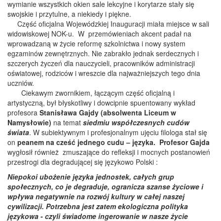
wymianie wszystkich okien sale lekcyjne i korytarze stały się
swojskie i przytulne, a niekiedy i piękne.
Część oficjalna Wojewódzkiej Inauguracji miała miejsce w sali
widowiskowej NOK-u. W przemówieniach akcent padał na
wprowadzaną w życie reformę szkolnictwa i nowy system
egzaminów zewnętrznych. Nie zabrakło jednak serdecznych i
szczerych życzeń dla nauczycieli, pracowników administracji
oświatowej, rodziców i wreszcie dla najważniejszych tego dnia
uczniów.
Ciekawym zwornikiem, łączącym część oficjalną i
artystyczną, był błyskotliwy i dowcipnie spuentowany wykład
profesora
Stanisława Gajdy (absolwenta Liceum w
Namysłowie)
na temat
siedmiu współczesnych cudów
świata
. W subiektywnym i profesjonalnym ujęciu filologa stał się
on
peanem na cześć jednego cudu – języka.
Profesor Gajda
wygłosił również zmuszające do refleksji i mocnych postanowień
przestrogi dla degradującej się językowo Polski :
Niepokoi ubożenie języka jednostek, całych grup
społecznych, co je degraduje, ogranicza szanse życiowe i
wpływa negatywnie na rozwój kultury w całej naszej
cywilizacji. Potrzebna jest zatem ekologiczna polityka
językowa - czyli świadome ingerowanie w nasze życie