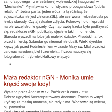
samorządowego - z wrześniowej wojewódzkiej inauguracji w
"Mechaniku". Prymitywna komunistyczno-propagandowa "public
relations". Jedna partia, jeden wódz - z tą różnicą, że
sojuszniczka nie jest zielona(ZSL), ale czerwona - wicestarosta po
lewicy starosty. Czytaj rytualne zdjęcia. Kolorowy hołd niepruski
na pierwszej stronie gazety. Czy naprawdę trzeba było podlizywać
się, redaktorze nGN, publikując ujęcie w takim momencie.
Starosta wyszedł na fotce jak maleńki dziadek Piłsudski na rok
przed śmiercią. Sztandar go nieomal nie obalił. Wielki dyrektor
klęczy jak przed Podniesieniem w czasie Mszy św. Miał przecież
całować narodową biel i czerwień... Trzeba nauczyć się
fotografować - tryb wieloklatkowy włączyć!
Mała redaktor nGN - Monika umie
kręcić swoje lody!
Wysłane przez
Anonim
w 17. Październik 2009 - 7:13
Dobrze ugryzłeś Niezarejestrowany Anonimie. Troche to wstyd
kryć się za maską anonima, ale rady nima. Wodzowie są mściwi,
oj i pamiętliwi.
Kiedy świecili sztandar Monika przebywała w gabinecie