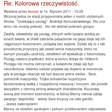
Re: Kolorowa rzeczywistość.
Wysłane przez
kocoor
w 14. Styczeń 2011 - 15:25
Wczoraj jedna ze stacji przypomniała jeden z moich ulubionych
filmów, "Uciekający pociąg" Andrieja Konczałowskiego. Kto zna
temu nie muszę polecać , kto nie widział polecam gorąco.
Zwykły zdawałoby się pociąg, których setki tysiące jeżdżą po
torach świata, w chwili zabrania pasażerów na gapę staje się ich
najgorszym koszmarem, pułapką bez wyjścia. Dzieje się to z tak
prozaicznej przyczyny jak zawał serca maszynisty, który na
samym początku podróży, ostatkiem sił wyskakuje z lokomotywy.
Pociąg nabiera prędkości, która w końcu dobija do 160km/h.
Pociągu nie można zatrzymać, a katastrofa zdaje się być
nieunikniona. Iskierka nadziei pojawia się dopiero w momencie,
gdy w pociągu okazuje się być jeszcze jedna osoba - Sara,
pomocnik maszynisty. Trójka bohaterów rozpoczyna
bezsensowną walkę z rozpędzoną maszyną i mrozem, ale przede
wszystkim z ciemną stroną własnych charakterów. Kluczową
sceną jest moment szamotaniny, w której Manny niemal zabija
swojego 'wspólnika' - wtedy Sara krzyczy na całe gardło:
- Jesteś zwierzęciem!
Manny ze stoickim spokojem i pełnym przekonaniem odpowiada: