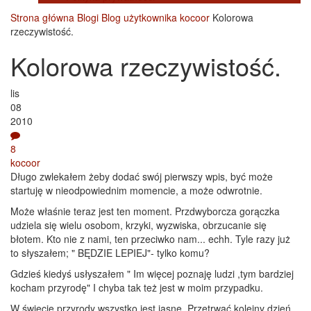
Strona główna
Blogi
Blog użytkownika kocoor
Kolorowa
rzeczywistość.
Kolorowa rzeczywistość.
lis
08
2010
8
kocoor
Długo zwlekałem żeby dodać swój pierwszy wpis, być może
startuję w nieodpowiednim momencie, a może odwrotnie.
Może właśnie teraz jest ten moment. Przdwyborcza gorączka
udziela się wielu osobom, krzyki, wyzwiska, obrzucanie się
błotem. Kto nie z nami, ten przeciwko nam... echh. Tyle razy już
to słyszałem; " BĘDZIE LEPIEJ"- tylko komu?
Gdzieś kiedyś usłyszałem " Im więcej poznaję ludzi ,tym bardziej
kocham przyrodę" I chyba tak też jest w moim przypadku.
W świecie przyrody wszystko jest jasne. Przetrwać kolejny dzień,