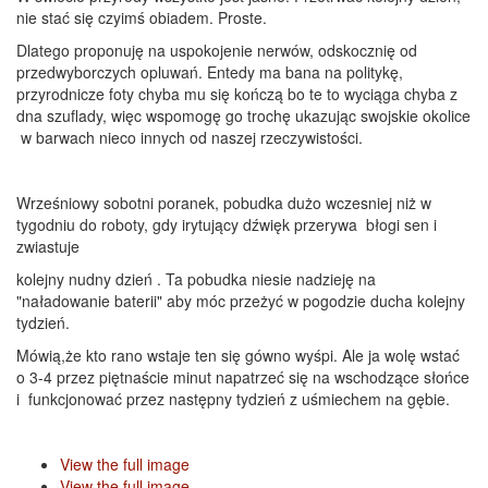
nie stać się czyimś obiadem. Proste.
Dlatego proponuję na uspokojenie nerwów, odskocznię od
przedwyborczych opluwań. Entedy ma bana na politykę,
przyrodnicze foty chyba mu się kończą bo te to wyciąga chyba z
dna szuflady, więc wspomogę go trochę ukazując swojskie okolice
w barwach nieco innych od naszej rzeczywistości.
Wrześniowy sobotni poranek, pobudka dużo wczesniej niż w
tygodniu do roboty, gdy irytujący dźwięk przerywa błogi sen i
zwiastuje
kolejny nudny dzień . Ta pobudka niesie nadzieję na
"naładowanie baterii" aby móc przeżyć w pogodzie ducha kolejny
tydzień.
Mówią,że kto rano wstaje ten się gówno wyśpi. Ale ja wolę wstać
o 3-4 przez piętnaście minut napatrzeć się na wschodzące słońce
i funkcjonować przez następny tydzień z uśmiechem na gębie.
View the full image
View the full image