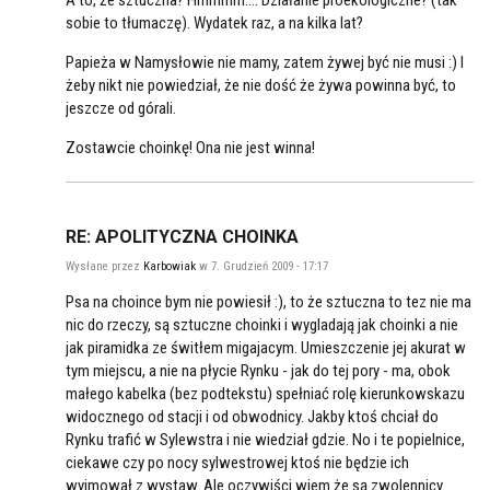
sobie to tłumaczę). Wydatek raz, a na kilka lat?
Papieża w Namysłowie nie mamy, zatem żywej być nie musi :) I
żeby nikt nie powiedział, że nie dość że żywa powinna być, to
jeszcze od górali.
Zostawcie choinkę! Ona nie jest winna!
RE: APOLITYCZNA CHOINKA
Wysłane przez
Karbowiak
w 7. Grudzień 2009 - 17:17
Psa na choince bym nie powiesił :), to że sztuczna to tez nie ma
nic do rzeczy, są sztuczne choinki i wygladają jak choinki a nie
jak piramidka ze świtłem migajacym. Umieszczenie jej akurat w
tym miejscu, a nie na płycie Rynku - jak do tej pory - ma, obok
małego kabelka (bez podtekstu) spełniać rolę kierunkowskazu
widocznego od stacji i od obwodnicy. Jakby ktoś chciał do
Rynku trafić w Sylewstra i nie wiedział gdzie. No i te popielnice,
ciekawe czy po nocy sylwestrowej ktoś nie będzie ich
wyjmował z wystaw. Ale oczywiści wiem że są zwolennicy