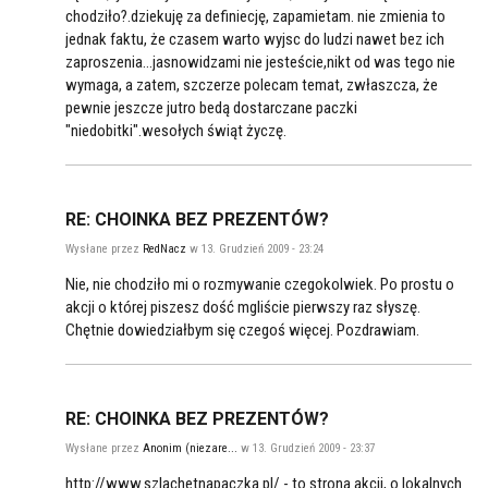
chodziło?.dziekuję za definiecję, zapamietam. nie zmienia to
jednak faktu, że czasem warto wyjsc do ludzi nawet bez ich
zaproszenia...jasnowidzami nie jesteście,nikt od was tego nie
wymaga, a zatem, szczerze polecam temat, zwłaszcza, że
pewnie jeszcze jutro bedą dostarczane paczki
"niedobitki".wesołych świąt życzę.
RE: CHOINKA BEZ PREZENTÓW?
Wysłane przez
RedNacz
w 13. Grudzień 2009 - 23:24
Nie, nie chodziło mi o rozmywanie czegokolwiek. Po prostu o
akcji o której piszesz dość mgliście pierwszy raz słyszę.
Chętnie dowiedziałbym się czegoś więcej. Pozdrawiam.
RE: CHOINKA BEZ PREZENTÓW?
Wysłane przez
Anonim (niezare...
w 13. Grudzień 2009 - 23:37
http://www.szlachetnapaczka.pl/ - to strona akcji, o lokalnych