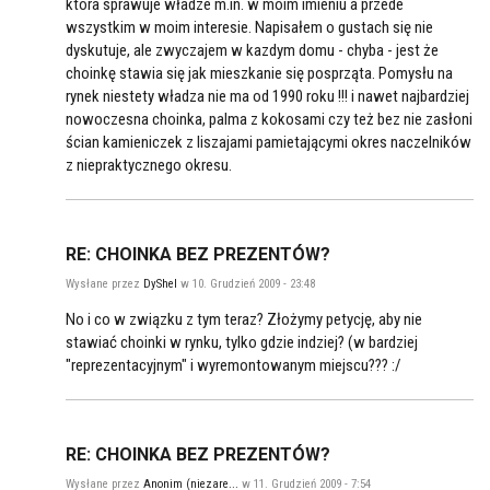
która sprawuje władze m.in. w moim imieniu a przede
wszystkim w moim interesie. Napisałem o gustach się nie
dyskutuje, ale zwyczajem w kazdym domu - chyba - jest że
choinkę stawia się jak mieszkanie się posprząta. Pomysłu na
rynek niestety władza nie ma od 1990 roku !!! i nawet najbardziej
nowoczesna choinka, palma z kokosami czy też bez nie zasłoni
ścian kamieniczek z liszajami pamietającymi okres naczelników
z niepraktycznego okresu.
RE: CHOINKA BEZ PREZENTÓW?
Wysłane przez
DyShel
w 10. Grudzień 2009 - 23:48
No i co w związku z tym teraz? Złożymy petycję, aby nie
stawiać choinki w rynku, tylko gdzie indziej? (w bardziej
"reprezentacyjnym" i wyremontowanym miejscu??? :/
RE: CHOINKA BEZ PREZENTÓW?
Wysłane przez
Anonim (niezare...
w 11. Grudzień 2009 - 7:54