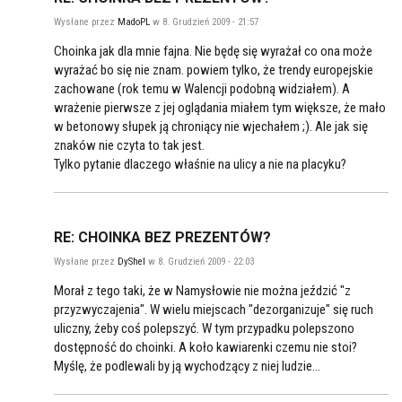
Wysłane przez
MadoPL
w 8. Grudzień 2009 - 21:57
Choinka jak dla mnie fajna. Nie będę się wyrażał co ona może
wyrażać bo się nie znam. powiem tylko, że trendy europejskie
zachowane (rok temu w Walencji podobną widziałem). A
wrażenie pierwsze z jej oglądania miałem tym większe, że mało
w betonowy słupek ją chroniący nie wjechałem ;). Ale jak się
znaków nie czyta to tak jest.
Tylko pytanie dlaczego właśnie na ulicy a nie na placyku?
RE: CHOINKA BEZ PREZENTÓW?
Wysłane przez
DyShel
w 8. Grudzień 2009 - 22:03
Morał z tego taki, że w Namysłowie nie można jeździć "z
przyzwyczajenia". W wielu miejscach "dezorganizuje" się ruch
uliczny, żeby coś polepszyć. W tym przypadku polepszono
dostępność do choinki. A koło kawiarenki czemu nie stoi?
Myślę, że podlewali by ją wychodzący z niej ludzie...