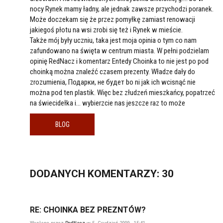
nocy Rynek mamy ładny, ale jednak zawsze przychodzi poranek.
Może doczekam się że przez pomyłkę zamiast renowacji
jakiegoś płotu na wsi zrobi się też i Rynek w mieście.
Także mój były uczniu, taka jest moja opinia o tym co nam
zafundowano na święta w centrum miasta. W pełni podzielam
opinię RedNacz i komentarz Entedy Choinka to nie jest po pod
choinką można znaleźć czasem prezenty. Władze dały do
zrozumienia, Подарки, не будет bo ni jak ich wcisnąć nie
można pod ten plastik. Więc bez złudzeń mieszkańcy, popatrzeć
na świecidełka i… wybierzcie nas jeszcze raz to może
BLOG
DODANYCH
KOMENTARZY
: 30
RE: CHOINKA BEZ PREZNTÓW?