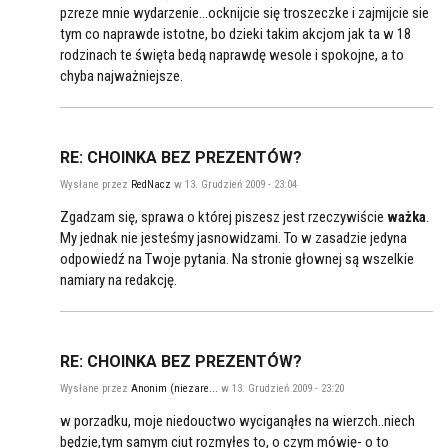
pzreze mnie wydarzenie...ocknijcie się troszeczke i zajmijcie sie
tym co naprawde istotne, bo dzieki takim akcjom jak ta w 18
rodzinach te święta bedą naprawdę wesole i spokojne, a to
chyba najważniejsze.
RE: CHOINKA BEZ PREZENTÓW?
Wysłane przez
RedNacz
w 13. Grudzień 2009 - 23:04
Zgadzam się, sprawa o której piszesz jest rzeczywiście
ważka
.
My jednak nie jesteśmy jasnowidzami. To w zasadzie jedyna
odpowiedź na Twoje pytania. Na stronie głownej są wszelkie
namiary na redakcję.
RE: CHOINKA BEZ PREZENTÓW?
Wysłane przez
Anonim (niezare...
w 13. Grudzień 2009 - 23:20
w porzadku, moje niedouctwo wyciganąłes na wierzch..niech
będzie,tym samym ciut rozmyłes to, o czym mówię- o to