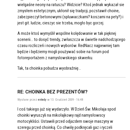
wielgaśne neony na ratuszu? Widzicie? Ktoś jednak wykazał sie
zmysłem estetycznym, ukłonił się tradycji, pozstawił choine,
zabezpieczył betonowymi (spluwaczkami? koszami na pety?) i
jest git. ludzie, cieszyc sie trzeba, mogło byc gorzej.
A może ktoś wymyślił wspólne kolędowanie w tak pięknej
scenerii... to dosyć trendy, zwłaszcza w świetle nadchodzącego
czasu rozliczeń i nowych wyborów. RedNacz najpewniej tam
będzie i będziemy mogli poużywać sobie na forum pod
fotoreportażem z namyslowskiego skwerku.
Tak, ta choinka pobudza wyobraźnię...
RE: CHOINKA BEZ PREZENTÓW?
Wysłane przez
entedy
w 13. Grudzień 2009 - 16:48
I coś takiego już się wydarzyło. W Dzień Św. Mikołaja spod
choinki wyruszyli na mikołajkowy rajd namysłowscy
motocykliści. Ustawili przed odjazdem swoje maszyny w
szeregu przed choinką. Co chwilę podkręcali gaz i ryczeli