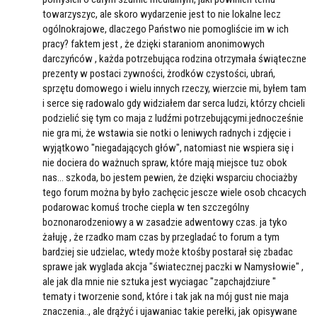
towarzyszyc, ale skoro wydarzenie jest to nie lokalne lecz
ogólnokrajowe, dlaczego Państwo nie pomogliście im w ich
pracy? faktem jest , że dzięki staraniom anonimowych
darczyńców , każda potrzebująca rodzina otrzymała świąteczne
prezenty w postaci zywności, żrodków czystości, ubrań,
sprzętu domowego i wielu innych rzeczy, wierzcie mi, byłem tam
i serce się radowalo gdy widziałem dar serca ludzi, którzy chcieli
podzielić się tym co maja z ludźmi potrzebującymi.jednocześnie
nie gra mi, że wstawia sie notki o leniwych radnych i zdjęcie i
wyjątkowo "niegadających głów", natomiast nie wspiera się i
nie dociera do ważnuch spraw, które mają miejsce tuz obok
nas... szkoda, bo jestem pewien, że dzięki wsparciu chociażby
tego forum można by było zachęcic jescze wiele osob chcacych
podarowac komuś troche ciepla w ten szczególny
boznonarodzeniowy a w zasadzie adwentowy czas. ja tyko
żałuję , że rzadko mam czas by przegladać to forum a tym
bardziej sie udzielac, wtedy może ktośby postarał się zbadac
sprawe jak wyglada akcja "światecznej paczki w Namysłowie" ,
ale jak dla mnie nie sztuka jest wyciagac "zapchajdziure "
tematy i tworzenie sond, które i tak jak na mój gust nie maja
znaczenia.., ale drążyć i ujawaniac takie perełki, jak opisywane