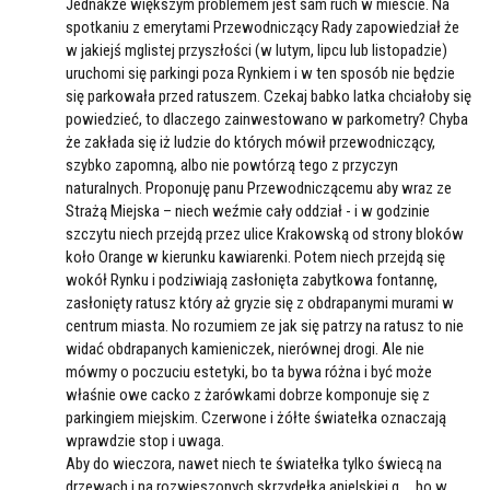
Jednakże większym problemem jest sam ruch w mieście. Na
spotkaniu z emerytami Przewodniczący Rady zapowiedział że
w jakiejś mglistej przyszłości (w lutym, lipcu lub listopadzie)
uruchomi się parkingi poza Rynkiem i w ten sposób nie będzie
się parkowała przed ratuszem. Czekaj babko latka chciałoby się
powiedzieć, to dlaczego zainwestowano w parkometry? Chyba
że zakłada się iż ludzie do których mówił przewodniczący,
szybko zapomną, albo nie powtórzą tego z przyczyn
naturalnych. Proponuję panu Przewodniczącemu aby wraz ze
Strażą Miejska – niech weźmie cały oddział - i w godzinie
szczytu niech przejdą przez ulice Krakowską od strony bloków
koło Orange w kierunku kawiarenki. Potem niech przejdą się
wokół Rynku i podziwiają zasłonięta zabytkowa fontannę,
zasłonięty ratusz który aż gryzie się z obdrapanymi murami w
centrum miasta. No rozumiem ze jak się patrzy na ratusz to nie
widać obdrapanych kamieniczek, nierównej drogi. Ale nie
mówmy o poczuciu estetyki, bo ta bywa różna i być może
właśnie owe cacko z żarówkami dobrze komponuje się z
parkingiem miejskim. Czerwone i żółte światełka oznaczają
wprawdzie stop i uwaga.
Aby do wieczora, nawet niech te światełka tylko świecą na
drzewach i na rozwieszonych skrzydełka anielskiej g…. bo w