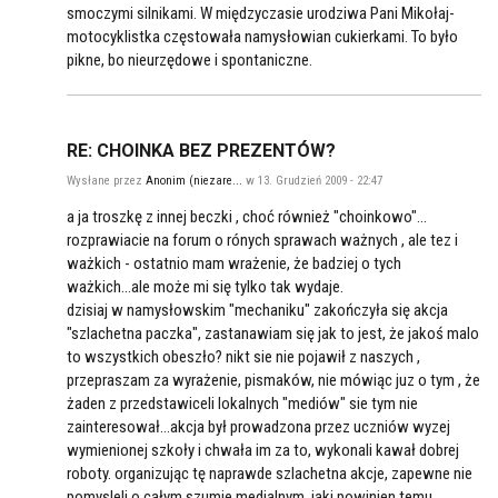
smoczymi silnikami. W międzyczasie urodziwa Pani Mikołaj-
motocyklistka częstowała namysłowian cukierkami. To było
pikne, bo nieurzędowe i spontaniczne.
RE: CHOINKA BEZ PREZENTÓW?
Wysłane przez
Anonim (niezare...
w 13. Grudzień 2009 - 22:47
a ja troszkę z innej beczki , choć również "choinkowo"...
rozprawiacie na forum o rónych sprawach ważnych , ale tez i
ważkich - ostatnio mam wrażenie, że badziej o tych
ważkich...ale może mi się tylko tak wydaje.
dzisiaj w namysłowskim "mechaniku" zakończyła się akcja
"szlachetna paczka", zastanawiam się jak to jest, że jakoś malo
to wszystkich obeszło? nikt sie nie pojawił z naszych ,
przepraszam za wyrażenie, pismaków, nie mówiąc juz o tym , że
żaden z przedstawiceli lokalnych "mediów" sie tym nie
zainteresował...akcja był prowadzona przez uczniów wyzej
wymienionej szkoły i chwała im za to, wykonali kawał dobrej
roboty. organizując tę naprawde szlachetna akcje, zapewne nie
pomysleli o całym szumie medialnym, jaki powinien temu