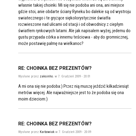
własnie takiej choinki. Mi się nie podoba ani ona, ani miejsce
gdzie stoi, anie obdarte ściany Ryneku bo dalekie są od wystroju
swiatecznego i te gryzące siękolorystycznie światła
rozwieszone nad ulicami od stacji i od obwodnicy z ciepłym
światłem rynkowych latarni. Ale jak napisalem wyżej, jedemu do
gustu przypada córka a innemu teściowa - aby do gromnicznej,
może postawię palmę na wielkanoc?
RE: CHOINKA BEZ PREZENTÓW?
Wysłane przez
zaksinho.
w 7. Grudzień 2009 - 20:01
A mi ona się nie podoba:) Przez nią muszę jeździć kilkadziesiąt
metrów więcej. Ale najważniejsze jest to że podoba się ona
moim dzieciom:)
RE: CHOINKA BEZ PREZENTÓW?
Wysłane przez
Karbowiak
w 7. Grudzień 2009 - 20:09