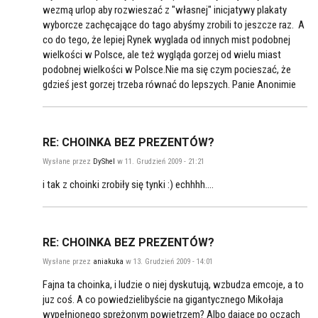
wezmą urlop aby rozwieszać z "własnej" inicjatywy plakaty
wyborcze zachęcające do tago abyśmy zrobili to jeszcze raz. A
co do tego, że lepiej Rynek wyglada od innych mist podobnej
wielkości w Polsce, ale też wygląda gorzej od wielu miast
podobnej wielkości w Polsce.Nie ma się czym pocieszać, że
gdzieś jest gorzej trzeba równać do lepszych. Panie Anonimie
RE: CHOINKA BEZ PREZENTÓW?
Wysłane przez
DyShel
w 11. Grudzień 2009 - 21:21
i tak z choinki zrobiły się tynki :) echhhh....
RE: CHOINKA BEZ PREZENTÓW?
Wysłane przez
aniakuka
w 13. Grudzień 2009 - 14:01
Fajna ta choinka, i ludzie o niej dyskutują, wzbudza emcoje, a to
juz coś. A co powiedzielibyście na gigantycznego Mikołaja
wypełnionego sprężonym powietrzem? Albo dające po oczach