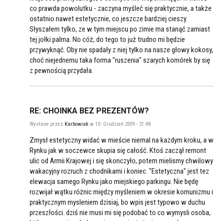
co prawda powolutku - zaczyna myśleć się praktycznie, a także
ostatnio nawet estetycznie, co jeszcze bardziej cieszy.
Słyszałem tylko, ze w tym miejscu po zimie ma stanąć zamiast
tej jołki palma. No cóż, do tego to już trudno mi będzie
przywyknąć. Oby nie spadały z niej tylko na nasze głowy kokosy,
choć niejednemu taka forma "ruszenia" szarych komórek by się
z pewnością przydała.
RE: CHOINKA BEZ PREZENTÓW?
Wysłane przez
Karbowiak
w 10. Grudzień 2009 - 21:48
Zmysł estetyczny widać w mieście niemal na kazdym kroku, a w
Rynku jak w soczewce skupia się całość. Ktoś zaczął remont
ulic od Armii Krajowej i się skonczyło, potem mielismy chwilowy
wakacyjny rozruch z chodnikami i koniec. "Estetyczna" jest tez
elewacja samego Rynku jako miejskiego parkingu. Nie będę
rozwijał wątku różnic między myśleniem w okresie komunizmu i
praktycznym mysleniem dzisiaj, bo wpis jest typowo w duchu
przeszłości. dziś nie musi mi się podobać to co wymysli osoba,