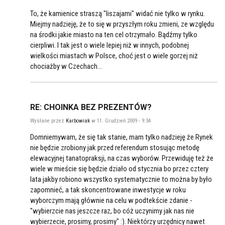
To, że kamienice straszą "liszajami" widać nie tylko w rynku.
Miejmy nadzieję, że to się w przyszłym roku zmieni, ze względu
na środki jakie miasto na ten cel otrzymało. Bądźmy tylko
cierpliwi. I tak jest o wiele lepiej niż w innych, podobnej
wielkości miastach w Polsce, choć jest o wiele gorzej niż
chociażby w Czechach...
RE: CHOINKA BEZ PREZENTÓW?
Wysłane przez
Karbowiak
w 11. Grudzień 2009 - 9:34
Domniemywam, że się tak stanie, mam tylko nadzieję że Rynek
nie będzie zrobiony jak przed referendum stosując metodę
elewacyjnej tanatopraksji, na czas wyborów. Przewiduję też że
wiele w mieście się będzie działo od stycznia bo przez cztery
lata jakby robiono wszystko systematycznie to można by było
zapomnieć, a tak skoncentrowane inwestycje w roku
wyborczym mają głównie na celu w podtekście zdanie -
"wybierzcie nas jeszcze raz, bo cóż uczynimy jak nas nie
wybierzecie, prosimy, prosimy" :). Niektórzy urzędnicy nawet