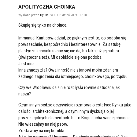
APOLITYCZNA CHOINKA
Wysłane przez
DyShel
w 6. Grudzień 2009 - 17:18
Skupię się tylko na choince.
....
Immanuel Kant powiedział, że pięknym jest to, co podoba się
powszechnie, bezpośrednio i bezinteresownie. Za sztukę
plastyczną choinki uznać się nie da, bo taka już jej natura
(świąteczna też). Mi osobiście się ona podoba.
Jest inna.
Inna znaczy zła? Owa inność nie stanowi moim zdaniem
żadnego zagrożenia dla istniejącego, choinkowego, porządku.
Czy we Wrocławiu dziś nie rozbłysła równie sztuczna jak
nasza?
Czym innym będzie oczywiście rozmowa o estetyce Rynku jako
całości architektonicznej, a czym innym dyskusja o jej
poszczególnych elementach: tu - o Bogu ducha winnej choince.
Nie wieszajmy na niej psów.
Zostawmy na niej bombki.
A to, że sztuczna? Hmmmm.... Działanie proekologiczne? (tak