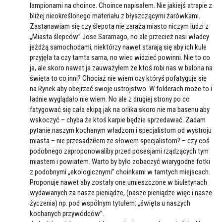
lampionami na choince. Choince napisałem. Nie jakiejś atrapie z
bliżej nieokreślonego materiału z błyszczącymi żarówkami.
Zastanawiam się czy ślepota nie zaraża miasto niczym ludzi z
„Miasta ślepców” Jose Saramago, no ale przecież nasi władcy
jeżdżą samochodami, niektórzy nawet starają się aby ich kule
przyjęła ta czy tamta sarna, no wiec widzieć powinni. Nie to co
ja, ale skoro nawet ja zauważyłem że ktoś robi nas w balona na
święta to co inni? Chociaż nie wiem czy któryś pofatyguje się
na Rynek aby obejrzeć swoje ustrojstwo. W folderach może to i
ładnie wyglądało nie wiem. No ale z drugiej strony po co
fatygować się cała ekipą jak na orlika skoro nie ma basenu aby
wskoczyć – chyba że ktoś karpie będzie sprzedawać. Zadam
pytanie naszym kochanym władzom i specjalistom od wystroju
miasta – nie przesadziłem ze słowem specjalistom? – czy coś
podobnego zaproponowaliby przed posesjami rządzących tym
miastem i powiatem. Warto by było zobaczyć wiarygodne fotki
z podobnymi „ekologicznymi” choinkami w tamtych miejscach.
Proponuje nawet aby zostały one umieszczone w biuletynach
wydawanych za nasze pieniądze, (nasze pieniądze więc i nasze
życzenia) np. pod wspólnym tytułem: „święta u naszych
kochanych przywódców”.