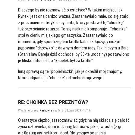
Wysłane przez
RedNacz
w 5. Grudzień 2009 - 15:41
Dlaczego by nie rozmawiać o estetyce? W takim miejscu jak
Rynek, jest ona bardzo ważna. Zastanawiało mnie, co się stało
z poczuciem estetyki decydenta, który postawił tę "choinkę"
tuż przy ścianie ratusza. To się nijak nie komponuje - "choinka"
stoi w cieniu miejskiego gmaszyska. Zastanawiało do
momentu, gdy spostrzegłem krótki kabelek łączący niczym
pępowina "drzewko" z dawnym domem rady. Tak, niczym u Barei
(Stanisław Bareja dziś obchodziłby 80-te urodziny) postawiono
je blisko ratusza, bo "kabelek był za krótki".
Inną sprawą są te "popielniczki", jak je określił mój znajomy,
które odgradzają "choinkę" od ruchu drogowego.
RE: CHOINKA BEZ PREZNTÓW?
Wysłane przez
Karbowiak
w 5. Grudzień 2009 - 17:16
O estetyce ciężko jest rozmawiać gdyż na nią składa się całość
życia człowieka, dom rodzinny, kultura w jakiej wrasta (z gr.
αισθητική aisthetikos - dosł. 'dotyczący poznania