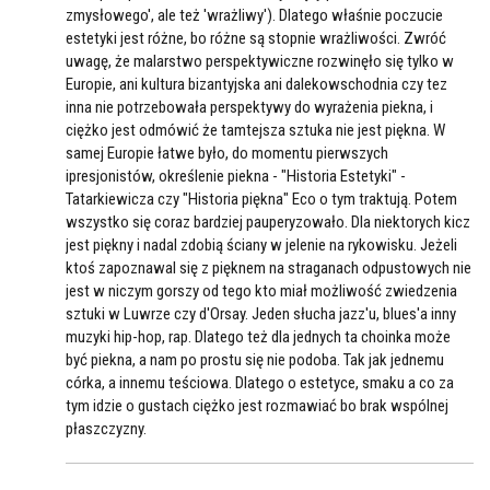
zmysłowego', ale też 'wrażliwy'). Dlatego właśnie poczucie
estetyki jest różne, bo różne są stopnie wrażliwości. Zwróć
uwagę, że malarstwo perspektywiczne rozwinęło się tylko w
Europie, ani kultura bizantyjska ani dalekowschodnia czy tez
inna nie potrzebowała perspektywy do wyrażenia piekna, i
ciężko jest odmówić że tamtejsza sztuka nie jest piękna. W
samej Europie łatwe było, do momentu pierwszych
ipresjonistów, określenie piekna - "Historia Estetyki" -
Tatarkiewicza czy "Historia piękna" Eco o tym traktują. Potem
wszystko się coraz bardziej pauperyzowało. Dla niektorych kicz
jest piękny i nadal zdobią ściany w jelenie na rykowisku. Jeżeli
ktoś zapoznawal się z pięknem na straganach odpustowych nie
jest w niczym gorszy od tego kto miał możliwość zwiedzenia
sztuki w Luwrze czy d'Orsay. Jeden słucha jazz'u, blues'a inny
muzyki hip-hop, rap. Dlatego też dla jednych ta choinka może
być piekna, a nam po prostu się nie podoba. Tak jak jednemu
córka, a innemu teściowa. Dlatego o estetyce, smaku a co za
tym idzie o gustach ciężko jest rozmawiać bo brak wspólnej
płaszczyzny.