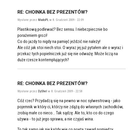
RE: CHOINKA BEZ PREZENTÓW?
Wysłane przez
MadoPL
w 8. Grudzień 2009 - 22:09
Plastikową podlewać? Bez sensu. I niebezpiecznie bo
porażeniem grozi!
Co do jazdy to nigdy na pamięć jeździć nie należy!
Ale cóż jak stoi niech stoi. O wyraz jej już pytałem ale o wyraz i
przekaz tych popielniczek już się nie odważę. Może liczą na
duże rzesze kontemplujących?
RE: CHOINKA BEZ PREZENTÓW?
Wysłane przez
DyShel
w 8. Grudzień 2009 - 22:58
Cóż rzec? Przydadzą się na pewno w noc sylwestrową - jako
pojemnik w który ci, którzy nie zdążą do własnych zachodków,
zrobią małe co nieco... Tak sądzę. Ale to, kto co do czego
używa - to już jego sprawa, a nie czyjaś wina.
To tak samo jak nie każdy wie co poeta zawarł pomiędzy