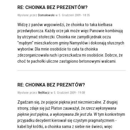
RE: CHOINKA BEZ PREZENTÓW?
Wysłane przez
Domalewski
w 5. Grudzień 2009 - 18:35
Widzę z panów wypowiedzi, że choinka to taka kiełbasa
przedwyborcza. Każdy orze jak może więc Panowie kombinują
by utrzymać stołeczki. Choinka nie zamydli jednak oczu
"mądrym" mieszkańcom gminy Namysłów i dokonają słusznych
wyborów. Dla mnie osobiście to cała ta choinka
zdezorganizowała ruch i przeszkadza mi osobiście. Dobrze, że
choć te pachołki uliczne zastąpiono betonowymi walcami.
RE: CHOINKA BEZ PREZNTÓW?
Wysłane przez
RedNacz
w 5. Grudzień 2009 - 19:08
Zgadzam się, że pojęcie piękna jest niezmierzalne. Z drugiej
strony, zdaje się już Platon zauważył, że
rzecz wykonywana
pięknie jest piękna, a wykonywana źle jest zła
. W tym konkretnym
przypadku decydent kierował się czystym pragmatyzmem -
kabel był krótki, a choinka sama z siebie nie świeci, więc