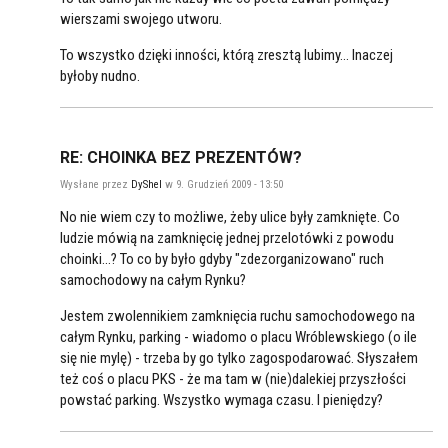
wierszami swojego utworu.
To wszystko dzięki inności, którą zresztą lubimy... Inaczej
byłoby nudno.
RE: CHOINKA BEZ PREZENTÓW?
Wysłane przez
DyShel
w 9. Grudzień 2009 - 13:50
No nie wiem czy to możliwe, żeby ulice były zamknięte. Co
ludzie mówią na zamknięcię jednej przelotówki z powodu
choinki...? To co by było gdyby "zdezorganizowano" ruch
samochodowy na całym Rynku?
Jestem zwolennikiem zamknięcia ruchu samochodowego na
całym Rynku, parking - wiadomo o placu Wróblewskiego (o ile
się nie mylę) - trzeba by go tylko zagospodarować. Słyszałem
też coś o placu PKS - że ma tam w (nie)dalekiej przyszłości
powstać parking. Wszystko wymaga czasu. I pieniędzy?