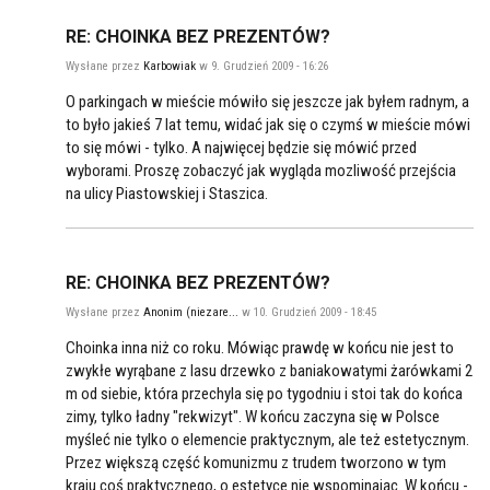
RE: CHOINKA BEZ PREZENTÓW?
Wysłane przez
Karbowiak
w 9. Grudzień 2009 - 16:26
O parkingach w mieście mówiło się jeszcze jak byłem radnym, a
to było jakieś 7 lat temu, widać jak się o czymś w mieście mówi
to się mówi - tylko. A najwięcej będzie się mówić przed
wyborami. Proszę zobaczyć jak wygląda mozliwość przejścia
na ulicy Piastowskiej i Staszica.
RE: CHOINKA BEZ PREZENTÓW?
Wysłane przez
Anonim (niezare...
w 10. Grudzień 2009 - 18:45
Choinka inna niż co roku. Mówiąc prawdę w końcu nie jest to
zwykłe wyrąbane z lasu drzewko z baniakowatymi żarówkami 2
m od siebie, która przechyla się po tygodniu i stoi tak do końca
zimy, tylko ładny "rekwizyt". W końcu zaczyna się w Polsce
myśleć nie tylko o elemencie praktycznym, ale też estetycznym.
Przez większą część komunizmu z trudem tworzono w tym
kraju coś praktycznego, o estetyce nie wspominając. W końcu -