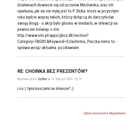
działaniach dowiecie się od uczniów Mechanika, oraz ich
opiekuna, jak sie nie mylę jest to P. Skiba. może w przyszłym
roku będzie więcej takich, którzy dołączą do darczyńców...
swoją drogą - o akcji było głosno w mediach, w telewizji na
pewno,nie mówiąc o nto
http://www.nto.pl/apps/pbcs.dll/section?
Category=TAGI01&Keyword=Szlachetna_Paczka mimo to -
sprawa wciąz aktualna. pozdrawiam
RE: CHOINKA BEZ PREZENTÓW?
Wysłane przez
DyShel
w 16. Styczeń 2010 - 23:10
i co z tymi koszami na śmiecie? ;)
Zgłoś naruszenie Regulaminu